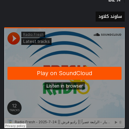
14 عاما”
ساوند كلاود