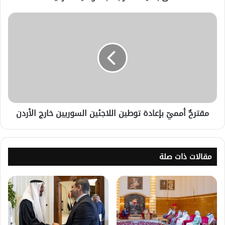
مقترحٌ أمميّ بإعادة توطين اللاجئين السوريين خارج الأردن
مقالات ذات صلة