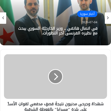
أخبار سوريا
2026-07-04
في اتصال هاتفي .. وزير الخارجيّة السوري يبحث
مع نظيره الفرنسي آخر التطورات.
شهداءُ وجرحى مدنيون نتيجةَ قصفٍ مدفعي لقواتِ الأسدْ
على بلدةِ "مسرابا" بالغوطةِ الشرقية