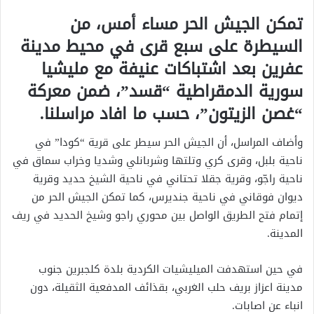
تمكن الجيش الحر مساء أمس، من
السيطرة على سبع قرى في محيط مدينة
عفرين بعد اشتباكات عنيفة مع مليشيا
سورية الدمقراطية “قسد”، ضمن معركة
“غصن الزيتون”، حسب ما افاد مراسلنا.
وأضاف المراسل، أن الجيش الحر سيطر على قرية “كودا” في
ناحية بلبل، وقرى كري وتلتها وشربانلي وشديا وخراب سماق في
ناحية راجّو، وقرية جقلا تحتاني في ناحية الشيخ حديد وقرية
ديوان فوقاني في ناحية جنديرس، كما تمكن الجيش الحر من
إتمام فتح الطريق الواصل بين محوري راجو وشيخ الحديد في ريف
المدينة.
في حين استهدفت الميليشيات الكردية بلدة كلجبرين جنوب
مدينة اعزاز بريف حلب الغربي، بقذائف المدفعية الثقيلة، دون
انباء عن اصابات.