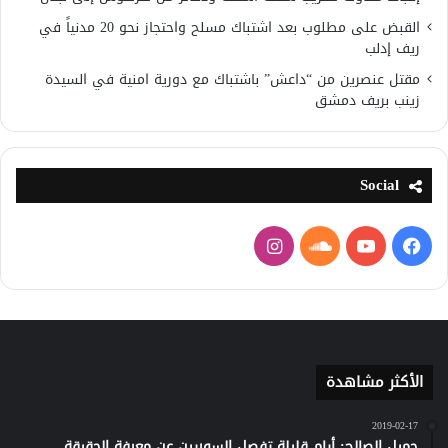
القبض على مطلوب بعد اشتباك مسلح واحتجاز نحو 20 مدنياً في
ريف إدلب
مقتل عنصرين من “داعش” باشتباك مع دورية امنية في السيدة
زينب بريف دمشق
Social
فيسبوك
يوتيوب
ساوند
انستقرام
كلاود
الأكثر مشاهدة
2019-02-17
جميل الصالح: أيام قليلة تفصل السوريين عن معرفة الحقيقة