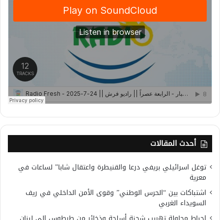
أحدث المقالات
توغل اسرائيلي بريفي درعا والقنيطرة واعتقال شابا” لساعات في
معرية
اشتباكات بين “الحرس الوطني” وقوى الأمن الداخلي في ريف
السويداء الغربي
إحباط محاولة تهريب شحنة أسلحة وذخائر من طرطوس إلى لبنان