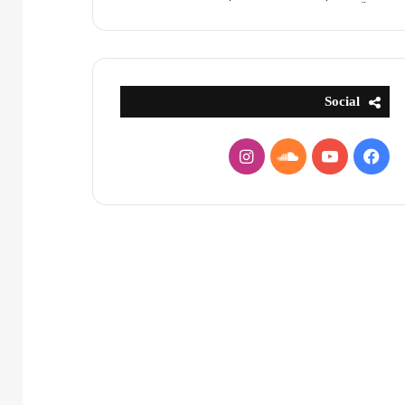
Social
فيسبوك
يوتيوب
ساوند
انستقرام
كلاود