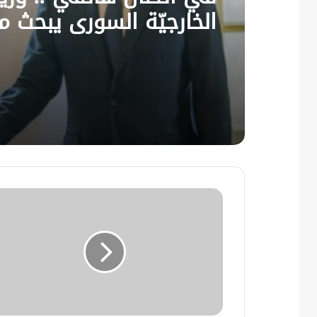
الخارجيّة السوري يبحث م
نظيره الفرنسي آخر التط