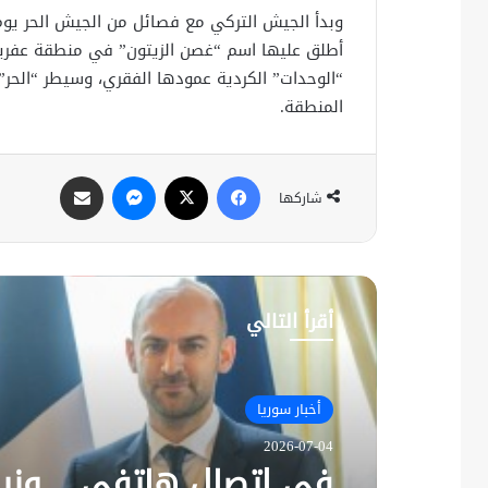
أطلق عليها اسم “غصن الزيتون” في منطقة عفرين
“الوحدات” الكردية عمودها الفقري، وسيطر “الحر
المنطقة.
فيسبوك
X
ماسنجر
مشاركة عبر البريد
شاركها
أقرأ التالي
أخبار سوريا
2026-07-04
في اتصال هاتفي .. وزير