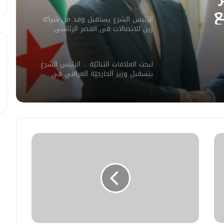
ع
الرئيس الشرع يستقبل وفد من شركة
ورات.
زين للاتصالات في القصر الرئاسي.
لبحث العلاقات الثنائيّة .. الرئيس الشرع
يتسقبل وزير الخارجيّة العراقي في
دمشق.
لبحث سبل تعزيز التعليم العالي في
سوريا.. الهيئة الألمانيّة تنظم فعاليّة
أكادميّة في بلجيكا.
في خطوة لاستئناف تقديم الخدمات
القنصليّة .. أمريكا تمنح الاعتماد القنصلي
للسفارة السوريّة في واشنطن.
الإحتلال الإسرائيلي يستهدف منازل
المدنيين في ريف درعا