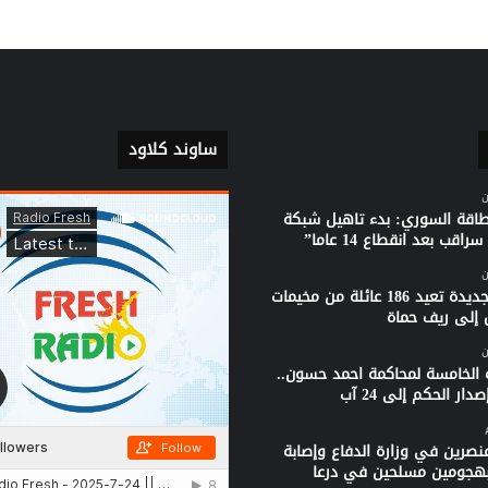
ساوند كلاود
ن
لطاقة السوري: بدء تاهيل شبكة
راقب بعد انقطاع 14 عاما”
ن
قافلة جديدة تعيد 186 عائلة من مخيمات
 إلى ريف حماة
ن
 الخامسة لمحاكمة احمد حسون..
دار الحكم إلى 24 آب
نصرين في وزارة الدفاع وإصابة
بهجومين مسلحين في درعا