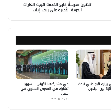
ثلاثون مدرسةً خارج الخدمة نتيجة الغارات
الجويَة الأخيرة على ريف إدلب
الإحتلال الإسرائيلي يتحرك في جبل
الشيخ غربي دمشق ويبني مستشفى
في قلعة جندل
مصدر أمني: التحقيق مستمر في وفاة
شخص أثناء ملاحقته في دمشق
سليمان عبد الباقي مدير أمن السويداء
يكشف سبب انفجار مركبة على طريق
دمشق
في زيارته الأولى .. الرئيس الفرنسي
يصل إلى سوريا.
 زيارة لأبو ظبي لبحث
في مشاركتها الأولى .. سوريا
ئيّة بين البلدين
تشارك في المعرض السنوي في
مصر.
2026-06-17