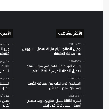
الأكثر مشاهدة
الأخيرة
2019-02-17
منذ يومي
جميل الصالح: أيام قليلة تفصل السوريين
وزير ا
عن معرفة الحقيقة
كهرباء س
2024-12-25
منذ يومي
وزارة التربية والتعليم في سوريا تعلن
تعديل الخطة الدراسية لهذا العام
الشمال
2018-02-08
منذ يومي
المدنيون في إدلب بين مطرقة الأسد
الجلسة
وسندان تناحر الفصائل
تاجيل إص
2021-09-04
منذ 3 أيام
للمرة الثالثة خلال أسابيع.. وتد تخفض
مقتل ع
أسعار المحروقات في إدلب
آخرين 