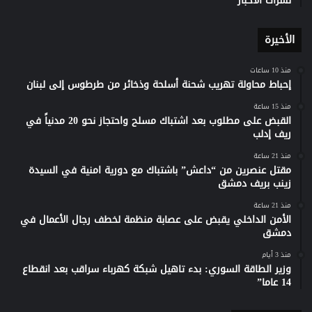
نشرات الأخبار
الأخيرة
منذ 10 ساعات
إحباط محاولة تهريب شحنة أسلحة وذخائر من طرطوس إلى لبنان
منذ 15 ساعة
القبض على مطلوب بعد اشتباك مسلح واحتجاز نحو 20 مدنياً في
ريف إدلب
منذ 21 ساعة
مقتل عنصرين من “داعش” باشتباك مع دورية امنية في السيدة
زينب بريف دمشق
منذ 21 ساعة
الأمن الداخلي يقبض على عصابة منظمة لخطف رجال الأعمال في
دمشق
منذ 3 أيام
وزير الطاقة السوري: بدء تاهيل شبكة كهرباء سراقب بعد انقطاع
14 عاما”