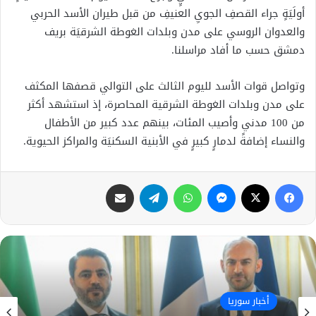
أولَيَةٍ جراء القصفِ الجويِ العنيفِ من قبل طيران الأسد الحربي
والعدوان الروسي على مدن وبلدات الغوطة الشرقيَة بريف
دمشق حسب ما أفاد مراسلنا.
وتواصل قوات الأسد لليوم الثالث على التوالي قصفها المكثف
على مدن وبلدات الغوطة الشرقية المحاصرة، إذ استشهد أكثر
من 100 مدني وأصيب المئات، بينهم عدد كبير من الأطفال
والنساء إضافةً لدمارٍ كبيرٍ في الأبنية السكنيَة والمراكز الحيوية.
فيسبوك
X
ماسنجر
واتساب
تيلقرام
مشاركة عبر البريد
أخبار سوريا