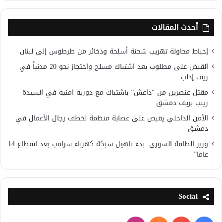
أحدث المقالات
إحباط محاولة تهريب شحنة أسلحة وذخائر من طرطوس إلى لبنان
القبض على مطلوب بعد اشتباك مسلح واحتجاز نحو 20 مدنياً في
ريف إدلب
مقتل عنصرين من “داعش” باشتباك مع دورية امنية في السيدة
زينب بريف دمشق
الأمن الداخلي يقبض على عصابة منظمة لخطف رجال الأعمال في
دمشق
وزير الطاقة السوري: بدء تاهيل شبكة كهرباء سراقب بعد انقطاع 14
عاما”
Social