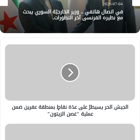
2026-07-04
في اتصال هاتفي .. وزير الخارجيّة السوري يبحث
مع نظيره الفرنسي آخر التطورات.
الجيش الحر يسيطرُ على عدَة نقاطٍ بمنطقة عفرين ضمن
عملية "غصن الزيتون"