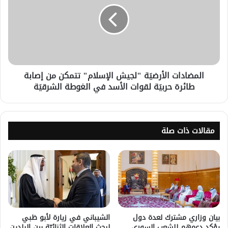
المضادات الأرضيَة "لجيش الإسلام" تتمكن من إصابة
طائرة حربيَة لقوات الأسد في الغوطة الشرقيَة
مقالات ذات صلة
بيان وزاري مشترك لعدة دول
الشيباني في زيارة لأبو ظبي
يؤكد دعمهم للشعب السوري
لبحث العلاقات الثنائيّة بين البلدين