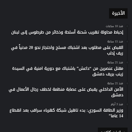
الأخيرة
منذ 10 ساعات
إحباط محاولة تهريب شحنة أسلحة وذخائر من طرطوس إلى لبنان
منذ 15 ساعة
القبض على مطلوب بعد اشتباك مسلح واحتجاز نحو 20 مدنياً في
ريف إدلب
منذ 21 ساعة
مقتل عنصرين من “داعش” باشتباك مع دورية امنية في السيدة
زينب بريف دمشق
منذ 21 ساعة
الأمن الداخلي يقبض على عصابة منظمة لخطف رجال الأعمال في
دمشق
منذ 3 أيام
وزير الطاقة السوري: بدء تاهيل شبكة كهرباء سراقب بعد انقطاع
14 عاما”