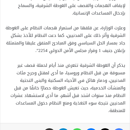
لإيقاف الهجمات والقصف على الغوطة الشرقية، والسماح
بإدخال المساعدات الإنسانية.
وعبّرت الوزارة، عن قلقها من استمرار هجمات النظام على الغوطة
الشرقية وأثر ذلك على المدنيين، كما دعت النظام للأخذ بشكل
جاد بمسار الحل السياسي وفق المبادئ المتفق عليها والمتمثلة
بإعلان جنيف 1 وقرار مجلس الأمن الدولي 2254″.
يذكر أن الغوطة الشرقية تتعرض منذ أيام لحملة قصف غير
مسبوقة من قبل النظام وروسيا، ما أدى لمقتل وجرح مئات
المدنيين، ودمار هائل في الأحياء السكنية والبنى التحتية
والمنشآت الخدمية، حيث تعيش الغوطة حصارًا خانقًا من قبل
النظام منذ سنوات اشتد قبل أشهر، ما أدى لاستشهاد عشرات
المدنيين نتيجة سوء التغذية ومنع النظام دخول المساعدات
للمنطقة.
فيسبوك
X
ماسنجر
واتساب
تيلقرام
مشاركة عبر البريد