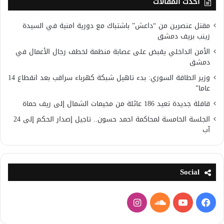
أحدث المقالات
مقتل عنصرين من “داعش” باشتباك مع دورية امنية في السيدة
زينب بريف دمشق
الأمن الداخلي يقبض على عصابة منظمة لخطف رجال الأعمال في
دمشق
وزير الطاقة السوري: بدء تاهيل شبكة كهرباء سراقب بعد انقطاع 14
عاما”
قافلة جديدة تعيد 186 عائلة من مخيمات الشمال إلى ريف حماة
الجلسة الخامسة لمحاكمة احمد حسون.. تاجيل إصدار الحكم إلى 24
آب
Social
فيسبوك
يوتيوب
ساوند
انستقرام
كلاود