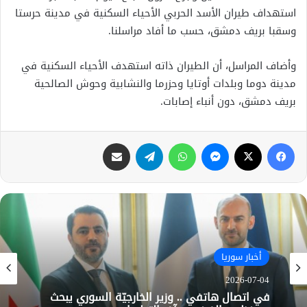
استهداف طيران الأسد الحربي الأحياء السكنية في مدينة حرستا
وسقبا بريف دمشق، حسب ما أفاد مراسلنا.
وأضاف المراسل، أن الطيران ذاته استهدف الأحياء السكنية في
مدينة دوما وبلدات أوتايا وحزرما والنشابية وحوش الصالحية
بريف دمشق، دون أنباء إصابات.
فيسبوك
X
ماسنجر
واتساب
تيلقرام
مشاركة عبر البريد
أخبار سوريا
2026-07-04
في اتصال هاتفي .. وزير الخارجيّة السوري يبحث