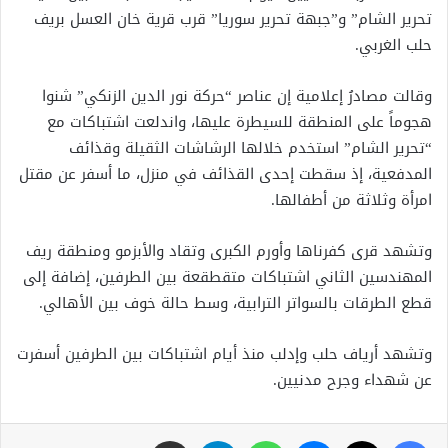
تحرير الشام” و”جبهة تحرير سوريا” قرب قرية خان العسل بريف
حلب الغربي.
وقالت مصادرُ إعلامية إن عناصر “حركة نور الدين الزنكي” شنوا
هجوماً على المنطقة للسيطرة عليها، واندلعت اشتباكات مع
“تحرير الشام” استخدم خلالها الرشاشات الثقيلة وقذائف
المدفعية، إذ سقطت إحدى القذائف في منزل، ما أسفر عن مقتل
امرأة وثلاثة من أطفالها.
وتشهد قرى كفرناها وأورم الكبرى وتقاد والأبزمو ومنطقة ريف
المهندسين الثاني اشتباكات متقطقعة بين الطرفين، إضافة إلى
قطع الطرقات بالسواتر الترابية، وسط حالة خوف بين الأهالي.
وتشهد أرياف حلب وإدلب منذ أيام اشتباكات بين الطرفين أسفرت
عن شهداء وجرح مدنيين.
فيسبوك
X
ماسنجر
واتساب
تيلقرام
مشاركة عبر البريد