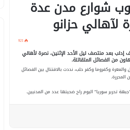
وب شوارع مدن عدة
أكادميّة في بلجيكا.
 لآهالي حزانو
في خطوة لاستئناف تقديم الخدمات
القنصليّة .. أمريكا تمنح الاعتماد القنصلي
للسفارة السوريّة في واشنطن.
921
الإحتلال الإسرائيلي يستهدف منازل
دلب بعد منتصف ليل الأحد الإثنين، نصرة لأهالي
المدنيين في ريف درعا
ون من الفصائل المتقاتلة.
والمعرة وكفروما وكفر حلب، نددت بالاقتتال بين الفصائل
الإحتلال الإسرائيلي يتحرك في جبل
 المحررة.
الشيخ غربي دمشق ويبني مستشفى
في قلعة جندل
جبهة تحرير سوريا” اليوم راح ضحيتها عدد من المدنيين.
مصدر أمني: التحقيق مستمر في وفاة
شخص أثناء ملاحقته في دمشق
سليمان عبد الباقي مدير أمن السويداء