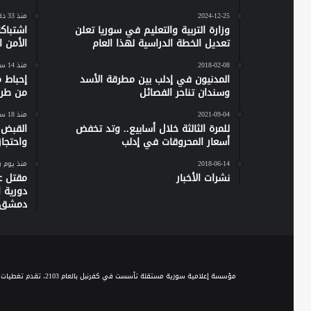
2024-12-25
منذ 33 دقيقة
وزارة التربية والتعليم في سوريا تعلن
اشتباك
تعديل الخطة الدراسية لهذا العام
الأمن 
2018-02-08
منذ 14 ساعة
المدنيون في إدلب بين مطرقة الأسد
إحباط 
وسندان تناحر الفصائل
من طرط
2021-09-04
منذ 18 ساعة
للمرة الثالثة خلال أسابيع.. وتد تخفض
القبض 
أسعار المحروقات في إدلب
واحتجاز نحو 20 مدن
2018-06-14
منذ يوم 
نشرات الأخبار
مقتل ع
دورية 
دمشق
مؤسسة إعلامية سورية مستقلة تأسست في كفرنبل بالعام 2103، تقدم تغطيات إخبارية وصحفية متنوعة على مدار الساعة، وتقدم مجموعة من الباقات البرامجية الحوارية والاجتماعية والخدمية، عبر موجة الـ FM والبث المباشر، ومنصاتها المختلفة على السوشيال ميديا.