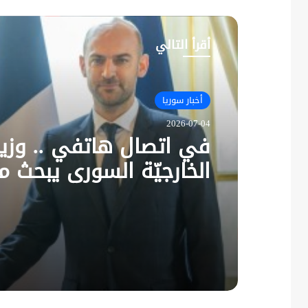
أقرأ التالي
أخبار سوريا
2026-07-04
في اتصال هاتفي .. وزير
الخارجيّة السوري يبحث م
نظيره الفرنسي آخر التط