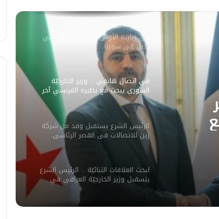
يكشف سبب انفجار مركبة على طريق
دمشق
في زيارته الأولى .. الرئيس الفرنسي
يصل إلى سوريا.
في اتصال هاتفي .. وزير الخارجيّة
السوري يبحث مع نظيره الفرنسي آخر
التطورات.
ع
الرئيس الشرع يستقبل وفد من شركة
ورات.
زين للاتصالات في القصر الرئاسي.
لبحث العلاقات الثنائيّة .. الرئيس الشرع
يتسقبل وزير الخارجيّة العراقي في
دمشق.
لبحث سبل تعزيز التعليم العالي في