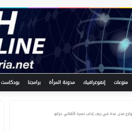
في اتصال هاتفي .. وزير الخارجيّة
السوري يبحث مع نظيره الفرنسي آخر
التطورات.
الرئيس الشرع يستقبل وفد من شركة
زين للاتصالات في القصر الرئاسي.
منوعات
إنفوغرافيك
مدونة المرأة
برامجنا
بودكاست
لبحث العلاقات الثنائيّة .. الرئيس الشرع
يتسقبل وزير الخارجيّة العراقي في
دمشق.
ارع مدن عدة في ريف إدلب نصرة لآهالي حزانو
لبحث سبل تعزيز التعليم العالي في
سوريا.. الهيئة الألمانيّة تنظم فعاليّة