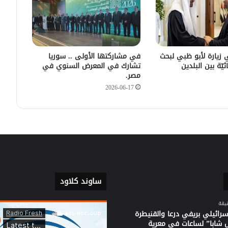
يكشف سبب انفجار مركبة على طريق
دمشق
في زيارته الأولى .. الرئيس الفرنسي
يصل إلى سوريا.
 زيارة لأبو ظبي لبحث
في مشاركتها الأولى .. سوريا
ئيّة بين البلدين
تشارك في المعرض السنوي في
مصر.
2026-06-17
ساوند كلاود
سرائيلي بريفي درعا والقنيطرة
ل شابا” لساعات في معرية