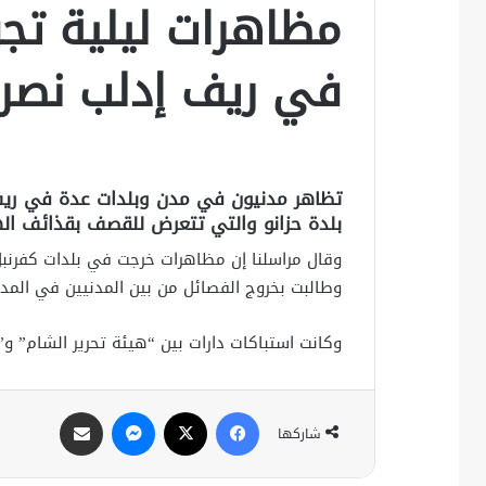
مظاهرات ليلية تج
في ريف إدلب نصرة
تظاهر مدنيون في مدن وبلدات عدة في ريف إ
بلدة حزانو والتي تتعرض للقصف بقذائف الها
وقال مراسلنا إن مظاهرات خرجت في بلدات كفرنبل 
وطالبت بخروج الفصائل من بين المدنيين في المدن
وكانت استباكات دارات بين “هيئة تحرير الشام” و”
فيسبوك
X
ماسنجر
مشاركة عبر البريد
شاركها