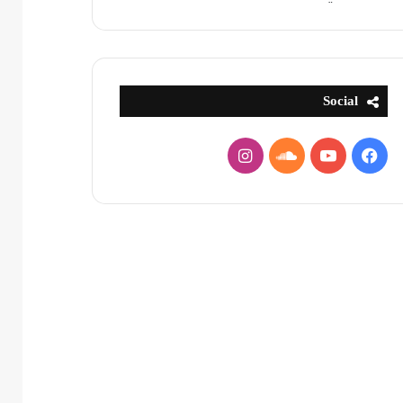
Social
فيسبوك
يوتيوب
ساوند
انستقرام
كلاود