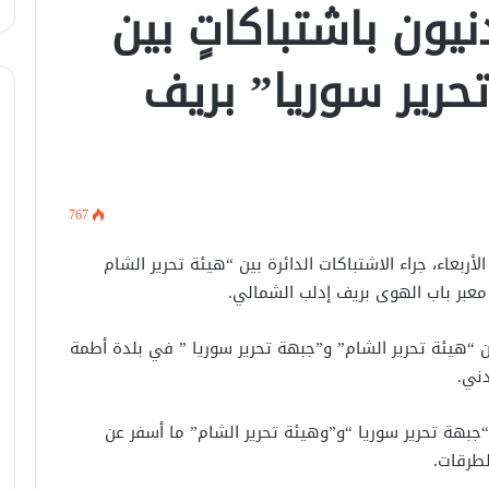
ون باشتباكاتٍ بين
يتسقبل وزير الخارجيّة العراقي في
دمشق.
تحرير سوريا” بريف
لبحث سبل تعزيز التعليم العالي في
سوريا.. الهيئة الألمانيّة تنظم فعاليّة
أكادميّة في بلجيكا.
في خطوة لاستئناف تقديم الخدمات
القنصليّة .. أمريكا تمنح الاعتماد القنصلي
767
للسفارة السوريّة في واشنطن.
أربعاء، جراء الاشتباكات الدائرة بين “هيئة تحرير الشام
الإحتلال الإسرائيلي يستهدف منازل
عبر باب الهوى بريف إدلب الشمالي.
المدنيين في ريف درعا
بين “هيئة تحرير الشام” و”جبهة تحرير سوريا ” في بلدة أطمة
دني.
الإحتلال الإسرائيلي يتحرك في جبل
الشيخ غربي دمشق ويبني مستشفى
في قلعة جندل
جبهة تحرير سوريا “و”وهيئة تحرير الشام” ما أسفر عن
طرقات.