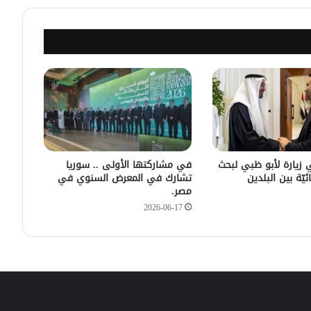
مصدر أمني: التحقيق مستمر في وفاة
شخص أثناء ملاحقته في دمشق
سليمان عبد الباقي مدير أمن السويداء
يكشف سبب انفجار مركبة على طريق
دمشق
في زيارته الأولى .. الرئيس الفرنسي
يصل إلى سوريا.
 زيارة لأبو ظبي لبحث
في مشاركتها الأولى .. سوريا
ئيّة بين البلدين
تشارك في المعرض السنوي في
مصر.
2026-06-17