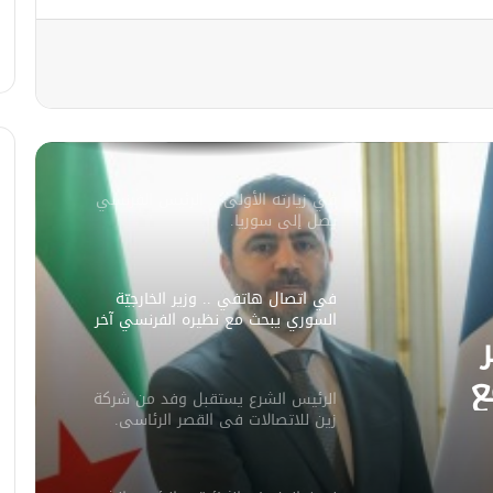
مصدر أمني: التحقيق مستمر في وفاة
شخص أثناء ملاحقته في دمشق
سليمان عبد الباقي مدير أمن السويداء
يكشف سبب انفجار مركبة على طريق
دمشق
في زيارته الأولى .. الرئيس الفرنسي
يصل إلى سوريا.
في اتصال هاتفي .. وزير الخارجيّة
السوري يبحث مع نظيره الفرنسي آخر
التطورات.
ع
الرئيس الشرع يستقبل وفد من شركة
ورات.
زين للاتصالات في القصر الرئاسي.