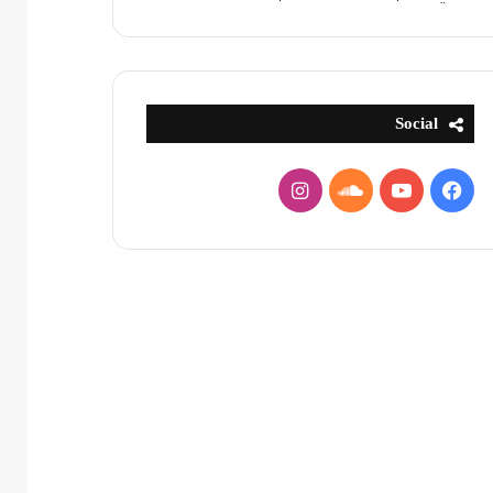
Social
فيسبوك
يوتيوب
ساوند
انستقرام
كلاود