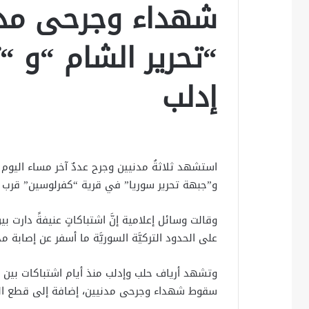
شهداء وجرحى مدني
“تحرير الشام “و “
إدلب
استشهد ثلاثةُ مدنيين وجرح عددٌ آخر مساء اليوم ال
و”جبهة تحرير سوريا” في قرية “كفرلوسين” قرب م
وقالت وسائل إعلامية إنَّ اشتباكاتٍ عنيفةً دارت 
على الحدود التركيَّة السوريَّة ما أسفر عن إصابة م
وتشهد أرياف حلب وإدلب منذ أيام اشتباكات بين “
سقوط شهداء وجرحى مدنيين، إضافة إلى قطع ال