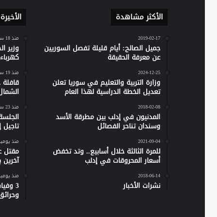
الأكثر مشاهدة
الأخيرة
2019-02-17
منذ 18 ساعة
جميل الصالح: أيام قليلة تفصل السوريين
وزير ا
عن معرفة الحقيقة
كهرباء س
2024-12-25
منذ 19 ساعة
وزارة التربية والتعليم في سوريا تعلن
تعديل الخطة الدراسية لهذا العام
الشمال
2018-02-08
منذ 23 ساعة
المدنيون في إدلب بين مطرقة الأسد
الجلسة
وسندان تناحر الفصائل
تاجيل إص
2021-09-04
منذ يومي
للمرة الثالثة خلال أسابيع.. وتد تخفض
مقتل ع
أسعار المحروقات في إدلب
آخرين 
2018-06-14
منذ يومي
نشرات الأخبار
وحرائق