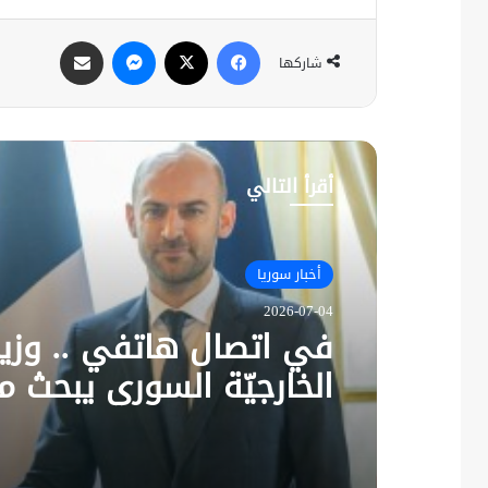
فيسبوك
X
ماسنجر
مشاركة عبر البريد
شاركها
أقرأ التالي
أخبار سوريا
2026-07-04
في اتصال هاتفي .. وزير
الخارجيّة السوري يبحث م
نظيره الفرنسي آخر التط