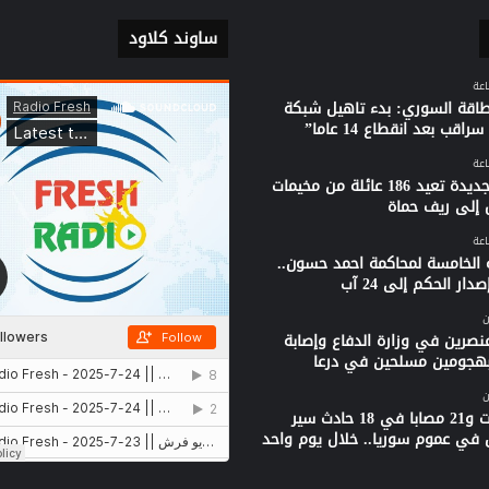
ساوند كلاود
لطاقة السوري: بدء تاهيل شبكة
راقب بعد انقطاع 14 عاما”
قافلة جديدة تعيد 186 عائلة من مخيمات
 إلى ريف حماة
 الخامسة لمحاكمة احمد حسون..
دار الحكم إلى 24 آب
ن
نصرين في وزارة الدفاع وإصابة
بهجومين مسلحين في درعا
ن
3 وفيات و21 مصابا في 18 حادث سير
 في عموم سوريا.. خلال يوم واحد