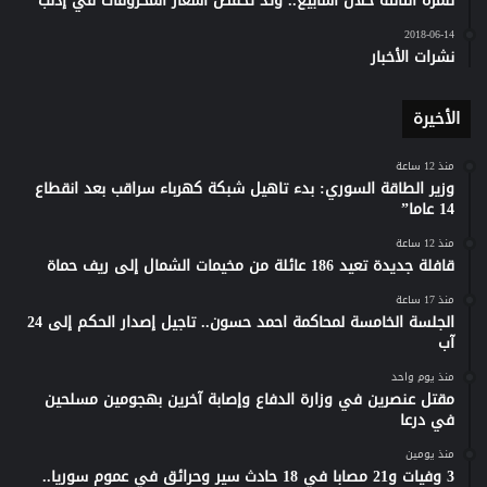
للمرة الثالثة خلال أسابيع.. وتد تخفض أسعار المحروقات في إدلب
2018-06-14
نشرات الأخبار
الأخيرة
منذ 12 ساعة
وزير الطاقة السوري: بدء تاهيل شبكة كهرباء سراقب بعد انقطاع
14 عاما”
منذ 12 ساعة
قافلة جديدة تعيد 186 عائلة من مخيمات الشمال إلى ريف حماة
منذ 17 ساعة
الجلسة الخامسة لمحاكمة احمد حسون.. تاجيل إصدار الحكم إلى 24
آب
منذ يوم واحد
مقتل عنصرين في وزارة الدفاع وإصابة آخرين بهجومين مسلحين
في درعا
منذ يومين
3 وفيات و21 مصابا في 18 حادث سير وحرائق في عموم سوريا..