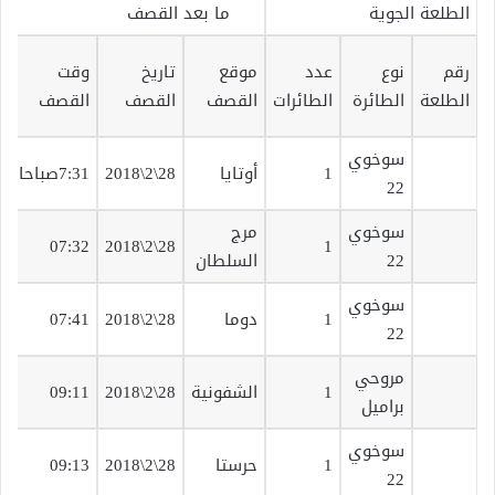
الطلعة الجوية
ما بعد القصف
رقم
نوع
عدد
موقع
تاريخ
وقت
ن
الطلعة
الطائرة
الطائرات
القصف
القصف
القصف
ا
سوخوي
ق
1
أوتايا
28\2\2018
7:31صباحا
22
ت
سوخوي
مرج
ق
07:32
28\2\2018
1
22
السلطان
ت
سوخوي
ق
1
دوما
28\2\2018
07:41
22
ت
مروحي
ب
1
الشفونية
28\2\2018
09:11
براميل
م
سوخوي
ق
1
حرستا
28\2\2018
09:13
22
ت