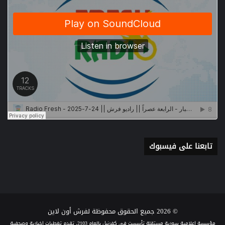
تابعنا على فيسبوك
© 2026 جميع الحقوق محفوظة لفرش أون لاين
مؤسسة إعلامية سورية مستقلة تأسست في كفرنبل بالعام 2103، تقدم تغطيات إخبارية وصحفية