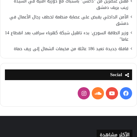
مقتل عنصرين من “داعش” باشتباك مع دورية امنية في السيدة
زينب بريف دمشق
الأمن الداخلي يقبض على عصابة منظمة لخطف رجال الأعمال في
دمشق
وزير الطاقة السوري: بدء تاهيل شبكة كهرباء سراقب بعد انقطاع 14
عاما”
قافلة جديدة تعيد 186 عائلة من مخيمات الشمال إلى ريف حماة
Social
فيسبوك
يوتيوب
ساوند
انستقرام
كلاود
الأكثر مشاهدة