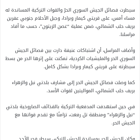
سيطرت فصائل الجيش السوري الحرّ والقوات التركية المساندة له
مساء أمس، على قريتي كيمار وبرادا، وجبل الأحلام جنوبي عفرين
بريف حلب الشمالي، ضمن عملية “غصن الزيتون”، حسب ما أفاد
مراسلنا.
وأضاف المراسل، أن اشتباكات عنيفة دارت بين فصائل الجيش
السوري الحر والمليشيات الكردية، تمكنت على إثرها الحر من بسط
سيطرته على قريتي كيمار وبرادا بشكل كامل.
كما وصلت فصائل الجيش الحر إلى مشارف بلدتي نبل والزهراء
بريف حلب الشمالي، المواليتين لقوات الأسد.
في حين استهدفت المدفعية التركية بالقذائف الصاروخية بلدتي
“نبل والزهراء” ومنطقة تل رفعت، تزامنًا مع تقدم قواتها مع
الجيش الحر.
وكان الجيش الحر بمساندة الجيش التركي سيطر فجر الأحد