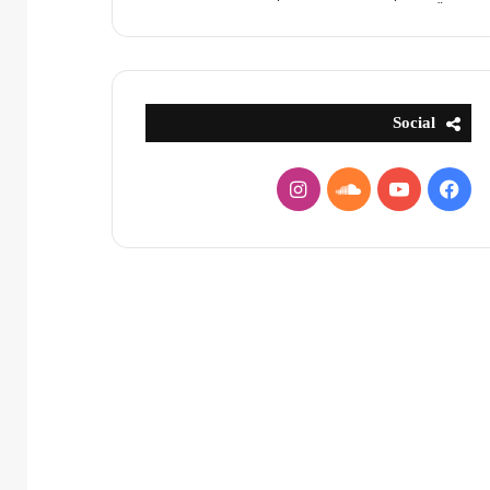
Social
فيسبوك
يوتيوب
ساوند
انستقرام
كلاود