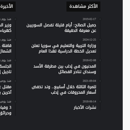
الأكثر مشاهدة
الأخيرة
2019-02-17
منذ يوم 
جميل الصالح: أيام قليلة تفصل السوريين
وزير ا
عن معرفة الحقيقة
كهرباء س
2024-12-25
منذ يوم 
وزارة التربية والتعليم في سوريا تعلن
تعديل الخطة الدراسية لهذا العام
الشمال
2018-02-08
منذ يوم 
المدنيون في إدلب بين مطرقة الأسد
الجلسة
وسندان تناحر الفصائل
تاجيل إص
2021-09-04
منذ يومي
للمرة الثالثة خلال أسابيع.. وتد تخفض
مقتل ع
أسعار المحروقات في إدلب
آخرين 
2018-06-14
منذ يومي
نشرات الأخبار
وحرائق