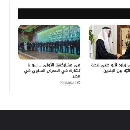
سليمان عبد الباقي مدير أمن السويداء
يكشف سبب انفجار مركبة على طريق
دمشق
في زيارته الأولى .. الرئيس الفرنسي
يصل إلى سوريا.
 زيارة لأبو ظبي لبحث
في مشاركتها الأولى .. سوريا
ئيّة بين البلدين
تشارك في المعرض السنوي في
مصر.
2026-06-17