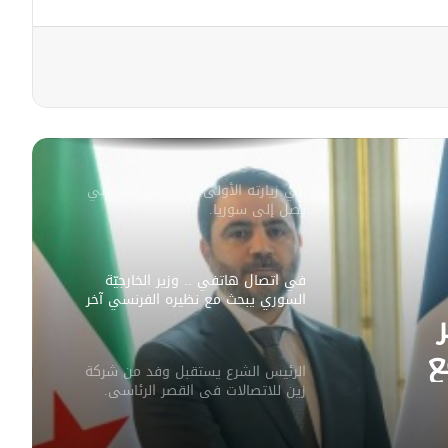
سليمان عبد الباقي مدير أمن السويداء
يكشف سبب انفجار مركبة على طريق
دمشق
في زيارته الأولى .. الرئيس الفرنسي
يصل إلى سوريا.
في اتصال هاتفي .. وزير الخارجيّة
السوري يبحث مع نظيره الفرنسي آخر
التطورات.
الرئيس الشرع يستقبل وفد من شركة
زين للاتصالات في القصر الرئاسي.
ع
ورات.
لبحث العلاقات الثنائيّة .. الرئيس الشرع
فد من
يتسقبل وزير الخارجيّة العراقي في