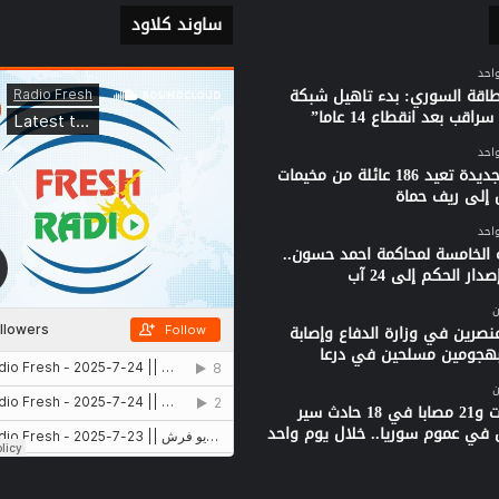
ساوند كلاود
واحد
لطاقة السوري: بدء تاهيل شبكة
راقب بعد انقطاع 14 عاما”
واحد
قافلة جديدة تعيد 186 عائلة من مخيمات
 إلى ريف حماة
واحد
 الخامسة لمحاكمة احمد حسون..
دار الحكم إلى 24 آب
ن
نصرين في وزارة الدفاع وإصابة
بهجومين مسلحين في درعا
ن
3 وفيات و21 مصابا في 18 حادث سير
 في عموم سوريا.. خلال يوم واحد