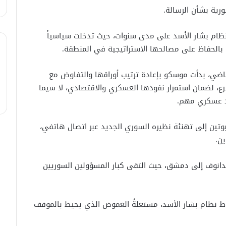
دمشق.
ورية بشأن الرسالة.
لبحث سبل تعزيز التعليم العالي في
 لنظام بشار الأسد على مدى سنوات، حيث تدخلت سياسياً
سوريا.. الهيئة الألمانيّة تنظم فعاليّة
أكادميّة في بلجيكا.
ها بالحفاظ على مصالحها الاستراتيجية في المنطقة.
في خطوة لاستئناف تقديم الخدمات
د في 8 كانون الأول الماضي، بدأت موسكو بإعادة ترتيب أوراقها والتفاوض مع
القنصليّة .. أمريكا تمنح الاعتماد القنصلي
شرع، لضمان استمرار نفوذها العسكري والاقتصادي، لا سيما
للسفارة السوريّة في واشنطن.
د عسكري مهم.
الإحتلال الإسرائيلي يستهدف منازل
وتين إلى تهنئة نظيره السوري الجديد عبر اتصال هاتفي،
المدنيين في ريف درعا
ين.
الإحتلال الإسرائيلي يتحرك في جبل
دانوف إلى دمشق، حيث التقى كبار المسؤولين السوريين
الشيخ غربي دمشق ويبني مستشفى
في قلعة جندل
 نظام بشار الأسد، مستغلةً الغموض الذي يحيط بالموقف
مصدر أمني: التحقيق مستمر في وفاة
شخص أثناء ملاحقته في دمشق