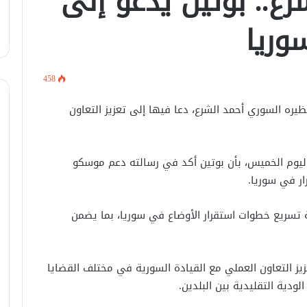
ع.. بوتين يدعو إلى
وريا
458
يره السوري أحمد الشرع، دعا فيها إلى تعزيز التعاون
في اتصال هاتفي .. وزير الخارجيّة
ليوم الخميس، بأن بوتين أكد في رسالته دعم موسكو
السوري يبحث مع نظيره الفرنسي آخر
ار في سوريا.
التطورات.
تسريع خطوات استقرار الأوضاع في سوريا، بما يضمن
الرئيس الشرع يستقبل وفد من شركة
زين للاتصالات في القصر الرئاسي.
زيز التعاون العملي مع القيادة السورية في مختلف القضايا
لبحث العلاقات الثنائيّة .. الرئيس الشرع
ودية التقليدية بين البلدين.
يتسقبل وزير الخارجيّة العراقي في