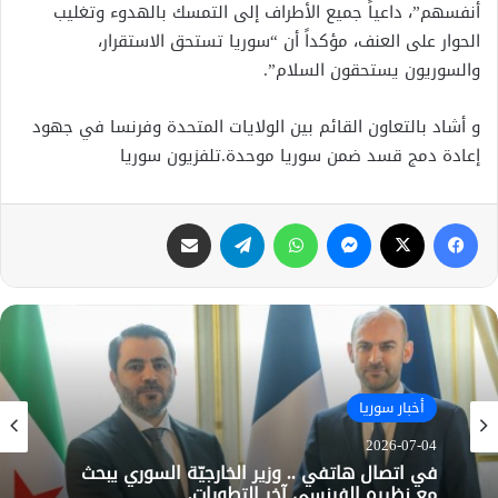
أنفسهم”، داعياً جميع الأطراف إلى التمسك بالهدوء وتغليب
الحوار على العنف، مؤكداً أن “سوريا تستحق الاستقرار،
والسوريون يستحقون السلام”.
و أشاد بالتعاون القائم بين الولايات المتحدة وفرنسا في جهود
إعادة دمج قسد ضمن سوريا موحدة.تلفزيون سوريا
فيسبوك
X
ماسنجر
واتساب
تيلقرام
مشاركة عبر البريد
أخبار سوريا
2026-07-04
أخبار سوريا
في اتصال هاتفي .. وزير الخارجيّة السوري يبحث
2026-07-01