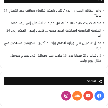
وزير الطاقة السوري: بدء تاهيل شبكة كهرباء سراقب بعد انقطاع 14
عاما”
قافلة جديدة تعيد 186 عائلة من مخيمات الشمال إلى ريف حماة
الجلسة الخامسة لمحاكمة احمد حسون.. تاجيل إصدار الحكم إلى 24
آب
مقتل عنصرين في وزارة الدفاع وإصابة آخرين بهجومين مسلحين في
درعا
3 وفيات و21 مصابا في 18 حادث سير وحرائق في عموم سوريا..
خلال يوم واحد
Social
فيسبوك
يوتيوب
ساوند
انستقرام
كلاود