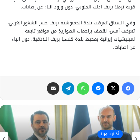
قرية ترملا بريف ادلب الجنوبي، دون ورود انباء عن إصابات.
وفي السياق تعرضت بلدة الحمبوشية بريف جسر الشغور الغربي،
تعرضت أمس، لقصف براجمات الصواريخ من مواقع تابعة
لميليشيات إيرانية بمحيط بلدة كنسبا بريف اللاذقية، دون انباء
عن إصابات.
فيسبوك
X
ماسنجر
واتساب
تيلقرام
مشاركة عبر البريد
أخبار سوريا