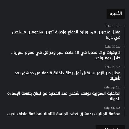
الأخيرة
منذ 13 ساعة
مقتل عنصرين في وزارة الدفاع وإصابة آخرين بهجومين مسلحين
في درعا
منذ 20 ساعة
3 وفيات و21 مصابا في 18 حادث سير وحرائق في عموم سوريا..
خلال يوم واحد
منذ 22 ساعة
مطار دير الزور يستقبل أول رحلة داخلية قادمة من دمشق بعد
تأهيله
منذ يوم واحد
الداخلية السورية توقف شخص عند الحدود مع لبنان بتهمة الإساءة
للدولة
منذ يوم واحد
محكمة الجنايات بدمشق تعقد الجلسة الثامنة لمحاكمة عاطف نجيب