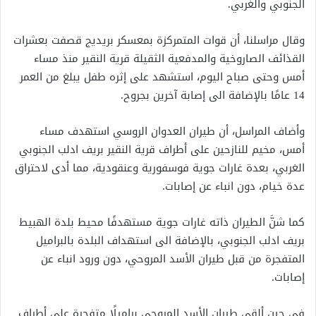
الجنوبي والغربي.
وقال مراسلنا، أن قوات المتمركزة بمعسكر بريديج قصفت بعشرات
القذائف الصاروخية والمدفعية الثقيلة قرية النقير منذ مساء
أمس وحتى صباح اليوم، استشهد على إثره طفل يبلغ من العمر
14 عامًا بالإضافة الى إصابة آخرين بجروح.
وأضاف المراسل، أن طيران العدوان الروسي استهدف مساء
أمس، مخيم للنازحين على أطراف قرية النقير بريف ادلب الجنوبي
الغربي، بعدة غارات جوية فوسفورية وعنقودية، مما أدى لاحتراق
عدة خيام، دون انباء عن إصابات.
كما شنَّ الطيران ذاته غارات جوية مستهدفًا محيط بلدة الهبيط
بريف ادلب الجنوبي، بالإضافة الى استهداف البلدة بالبراميل
المتفجرة من قبل طيران الأسد المروحي، دون ورود انباء عن
إصابات.
في حين ألقى طيران الأسد المروحي براميلًا متفجرة على أطراف