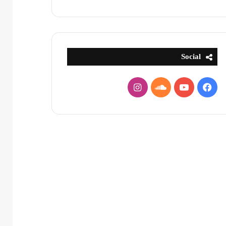
Social
فيسبوك
يوتيوب
ساوند
انستقرام
كلاود