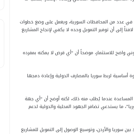
لبحث العلاقات الثنائيّة .. الرئيس الشرع
يتسقبل وزير الخارجيّة العراقي في
دمشق.
رية في عدد من المحافظات السورية، ويعمل على وضع خطوات
لبحث سبل تعزيز التعليم العالي في
لافتاً إلى أن توفير التمويل وحده لا يكفي لإنجاح المشاريع
سوريا.. الهيئة الألمانيّة تنظم فعاليّة
أكادميّة في بلجيكا.
ني واضح للاستثمار، موضحاً أن “أي قرض لا يمكنه بمفرده
في خطوة لاستئناف تقديم الخدمات
القنصليّة .. أمريكا تمنح الاعتماد القنصلي
للسفارة السوريّة في واشنطن.
 أساسية لربط سوريا بالمصارف الدولية وإعادة دمجها
الإحتلال الإسرائيلي يستهدف منازل
المدنيين في ريف درعا
 المساعدة عندما يُطلب منه ذلك، لكنه أوضح أن “أي جهة
يا”، ما يستدعي تضافر الجهود المحلية والدولية لدعم
الإحتلال الإسرائيلي يتحرك في جبل
الشيخ غربي دمشق ويبني مستشفى
في قلعة جندل
د بين سوريا والأردن، وتوسيع الوصول إلى التمويل للمشاريع