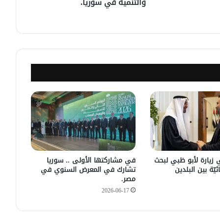
والتنمية في سوريا.
مصدر أمني: التحقيق مستمر في وفاة
شخص أثناء ملاحقته في دمشق
سليمان عبد الباقي مدير أمن السويداء
يكشف سبب انفجار مركبة على طريق
دمشق
في زيارته الأولى .. الرئيس الفرنسي
يصل إلى سوريا.
 زيارة لأبو ظبي لبحث
في مشاركتها الأولى .. سوريا
ئيّة بين البلدين
تشارك في المعرض السنوي في
مصر.
2026-06-17