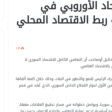
حاد الأوروبي في
ربط الاقتصاد المحلي
139
خائيل أونماخت، أن التعافي الكامل للاقتصاد السوري لا
بالاقتصاد العالمي.
في اتصال هاتفي .. وزير الخارجيّة
السوري يبحث مع نظيره الفرنسي آخر
التطورات.
الرئيس للنمو والتطور في البلاد، وذلك خلال كلمة ألقاها
طني الأول لحوار القطاع الخاص السوري، الذي عُقد في قصر
الرئيس الشرع يستقبل وفد من شركة
زين للاتصالات في القصر الرئاسي.
عن سوريا، ويواصل خطواته في مسار تطبيع العلاقات معها،
رة أساسية لدعم عملية التعافي وإعادة الإعمار، بحسب ما