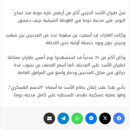
شنّ طيران الأسد الحربي أكثر من أربعين غارة جوية منذ صباح
اليوم، على مدينة دوما في الغوطة الشرقية بريف دمشق.
وكانت الغارات قد أسفرت عن سقوط عدد من المدنيين بين شهيد
وجريح، دون ورود حصيلة أولية حتى اللحظة.
وكان أكثر من 35 مدنياً قد استشهدوا يوم أمس، بغاراتٍ مماثلة
لطيران الأسد على المدينة، كما أسفر القصف عن نشوب عدة
حرائق في منازل المدنيين ودمار واسع في المرافق العامة.
يأتي هذا عقب إعلان نظام الأسد ما أسماه “الحسم العسكري”،
وهو عملية عسكرية تهدف للسيطرة على كامل مدينة دوما.
فيسبوك
X
ماسنجر
واتساب
تيلقرام
مشاركة عبر البريد