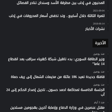
المدنيون في إدلب بين مطرقة الأسد وسندان تناحر الفصائل
2021-09-04
للمرة الثالثة خلال أسابيع.. وتد تخفض أسعار المحروقات في إدلب
2018-06-14
نشرات الأخبار
الأخيرة
منذ يومين
وزير الطاقة السوري: بدء تاهيل شبكة كهرباء سراقب بعد انقطاع
14 عاما”
منذ يومين
قافلة جديدة تعيد 186 عائلة من مخيمات الشمال إلى ريف حماة
منذ يومين
الجلسة الخامسة لمحاكمة احمد حسون.. تاجيل إصدار الحكم إلى 24
آب
منذ 3 أيام
مقتل عنصرين في وزارة الدفاع وإصابة آخرين بهجومين مسلحين