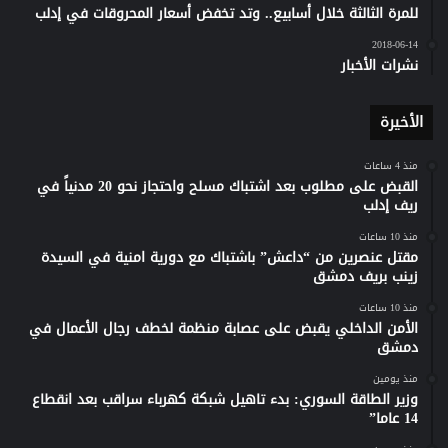
للمرة الثالثة خلال أسابيع.. وتد تخفض أسعار المحروقات في إدلب
2018-06-14
نشرات الأخبار
الأخيرة
منذ 4 ساعات
القبض على مطلوب بعد اشتباك مسلح واحتجاز نحو 20 مدنياً في
ريف إدلب
منذ 10 ساعات
مقتل عنصرين من “داعش” باشتباك مع دورية امنية في السيدة
زينب بريف دمشق
منذ 10 ساعات
الأمن الداخلي يقبض على عصابة منظمة لخطف رجال الأعمال في
دمشق
منذ يومين
وزير الطاقة السوري: بدء تاهيل شبكة كهرباء سراقب بعد انقطاع
14 عاما”