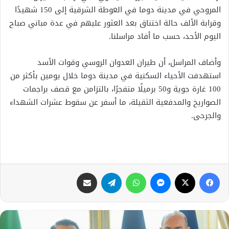
المروحي في مدينة دوما في الغوطة الشرقية إلى 150 شهيدًا
وقرابة الألف حالة اختناق بعد العثور عليهم في عدة مباني صباح
اليوم الأحد، حسب ما أفاد مراسلنا.
وأضاف المراسل، أن طيران العدوان الروسي وقوات الأسد
استهدفت الأحياء السكنية في مدينة دوما خلال يومين بأكثر من
100 غارة جوية و50 برميلًا متفجرًا، بالتزامن مع قصف براجمات
الصواريخ والمدفعية الثقيلة، ما أسفر عن سقوط عشرات الشهداء
والجرحى.
فيسبوك
X
ماسنجر
واتساب
تيلقرام
مشاركة عبر البريد