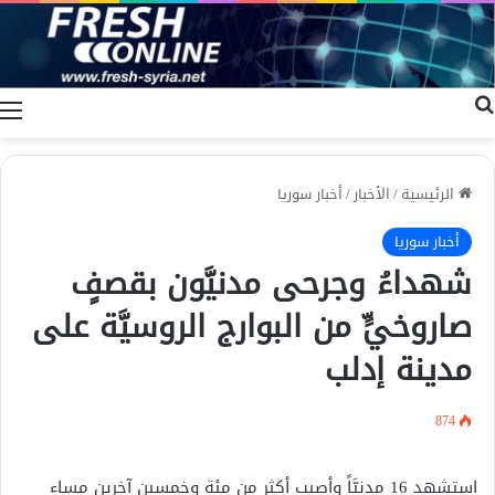
بحث عن
ا
الرئيسية
/
الأخبار
/
أخبار سوريا
أخبار سوريا
شهداءُ وجرحى مدنيَّون بقصفٍ
صاروخيٍّ من البوارج الروسيَّة على
مدينة إدلب
874
استشهد 16 مدنيَّاً وأصيب أكثر من مئة وخمسين آخرين مساء