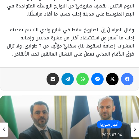
اليوم الاثنين، بقصفٍ صاروخيٍّ من البوارج الروسيَّة المتواجدة في
البحر المتوسط على مدينة إدلب حسب ما أفاد مراسلُنا.
وقال المراسلُ إنَّ الصاروخ سقط في شارع وادي النسيم بمدينة
إدلب ما أسفر عن استشهاد أكثر من عشرة مدنيين وإصابة
العشرات، إضافةً لسقوط بناءٍ سكنيٍّ مؤلَّفٍ من 7 طوابق، ولا تزال
فرقُ الدَّفاع المدني تعملُ على انتشال العالقين تحت الأنقاض.
فيسبوك
X
ماسنجر
واتساب
تيلقرام
مشاركة عبر البريد
أخبار سوريا
2026-07-04