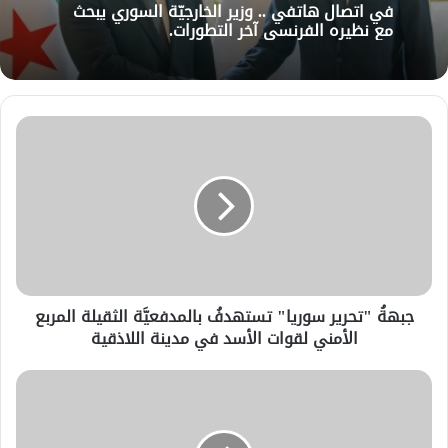
في اتصال هاتفي .. وزير الخارجيّة السوري يبحث
مع نظيره الفرنسي آخر التطورات.
جبهةُ "تحرير سوريا" تستهدفُ بالمدفعيَّة الثقيلة المربع
الأمني لقوات الأسد في مدينة اللاذقية