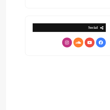
Social
فيسبوك
يوتيوب
ساوند
انستقرام
كلاود