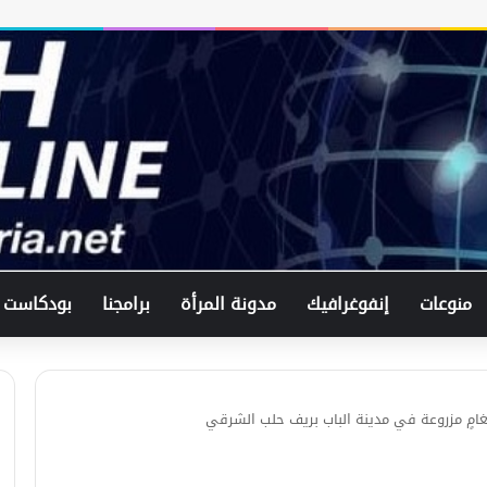
في اتصال هاتفي .. وزير الخارجيّة
السوري يبحث مع نظيره الفرنسي آخر
التطورات.
منوعات
إنفوغرافيك
مدونة المرأة
برامجنا
بودكاست
الرئيس الشرع يستقبل وفد من شركة
زين للاتصالات في القصر الرئاسي.
لبحث العلاقات الثنائيّة .. الرئيس الشرع
غامٍ مزروعة في مدينة الباب بريف حلب الشرقي
يتسقبل وزير الخارجيّة العراقي في
دمشق.