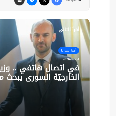
شاركها
أقرأ التالي
أخبار سوريا
2026-07-04
في اتصال هاتفي .. وزير
الخارجيّة السوري يبحث م
نظيره الفرنسي آخر التط