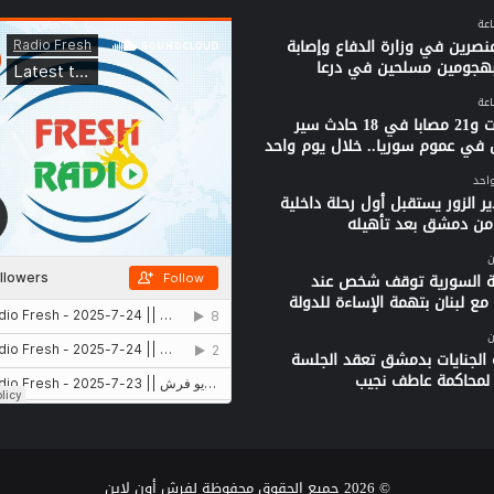
نصرين في وزارة الدفاع وإصابة
بهجومين مسلحين في درعا
3 وفيات و21 مصابا في 18 حادث سير
 في عموم سوريا.. خلال يوم واحد
واحد
ر الزور يستقبل أول رحلة داخلية
من دمشق بعد تأهيله
ن
ية السورية توقف شخص عند
مع لبنان بتهمة الإساءة للدولة
ن
الجنايات بدمشق تعقد الجلسة
ة لمحاكمة عاطف نجيب
© 2026 جميع الحقوق محفوظة لفرش أون لاين