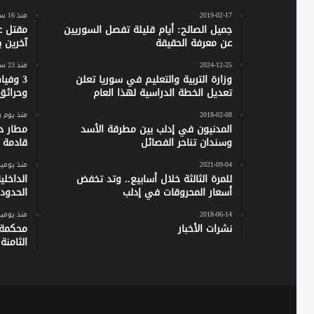
2019-02-17
منذ 16 ساعة
جميل الصالح: أيام قليلة تفصل السوريين
مقتل ع
عن معرفة الحقيقة
آخرين 
2024-12-25
منذ 23 ساعة
وزارة التربية والتعليم في سوريا تعلن
تعديل الخطة الدراسية لهذا العام
وحرائق
2018-02-08
منذ يوم 
المدنيون في إدلب بين مطرقة الأسد
مطار دي
وسندان تناحر الفصائل
قادمة 
2021-09-04
منذ يومي
للمرة الثالثة خلال أسابيع.. وتد تخفض
الداخل
أسعار المحروقات في إدلب
الحدود 
2018-06-14
منذ يومي
نشرات الأخبار
محكمة 
الثامن