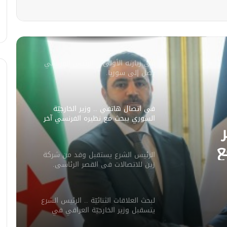
سليمان عبد الباقي مدير أمن السويداء
يكشف سبب انفجار مركبة على طريق
دمشق
في زيارته الأولى .. الرئيس الفرنسي
يصل إلى سوريا.
في اتصال هاتفي .. وزير الخارجيّة
السوري يبحث مع نظيره الفرنسي آخر
التطورات.
ع
الرئيس الشرع يستقبل وفد من شركة
ورات.
زين للاتصالات في القصر الرئاسي.
لبحث العلاقات الثنائيّة .. الرئيس الشرع
يتسقبل وزير الخارجيّة العراقي في
دمشق.