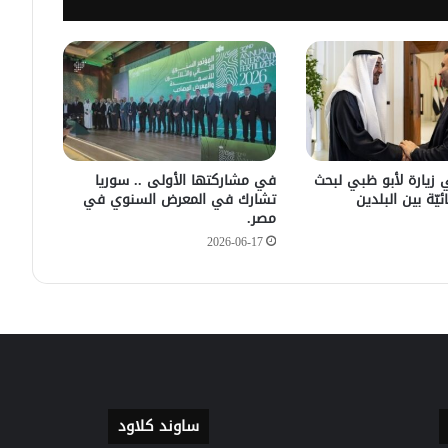
سليمان عبد الباقي مدير أمن السويداء
يكشف سبب انفجار مركبة على طريق
دمشق
في زيارته الأولى .. الرئيس الفرنسي
يصل إلى سوريا.
 زيارة لأبو ظبي لبحث
في مشاركتها الأولى .. سوريا
ئيّة بين البلدين
تشارك في المعرض السنوي في
مصر.
2026-06-17
ساوند كلاود