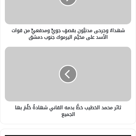
شهداءُ وجرحى مدنيَّون بقصفٍ جويٍّ ومدفعيٍّ من قوات
الأسد على مخيَّم اليرموك جنوب دمشق
ثائر محمد الخطيب خطَّ بدمه القاني شهادةً حَلُمَ بها
الجميع