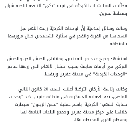
مخلَّفات الميليشيات الكرديَّة في قرية “يكي” التابعة لناحية شران
بمنطقة عفرين.
وقالت وسائل إعلاميَّة إنَّ الوحدات الكرديَّة زرعت اللَّغم قبل
انسحابها من القرية وانفجر في سيَّارة الشهيدين خلال مرورهما
بالمنطقة.
استشهد وجرح عدد من المدنيين، ومقاتلي الجيش الحر، والجيش
التركي في أوقات سابقة بسبب انتشار الألغام التي زرعها عناصر
“الوحدات الكردية” في مدينة عفرين وريفها.
وكانت رئاسة الأركان التركية أعلنت السبت 20 كانون الثاني
الماضي، بدء العملية العسكرية في منطقة عفرين، ضد “وحدات
حماية الشعب” الكردية، باسم عملية “غصن الزيتون” سيطرت
خلالها على مركز مدينة عفرين وجميع البلدات التابعة لها
ومعظم القرى المحيطة بها.