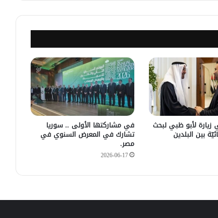
مصدر أمني: التحقيق مستمر في وفاة
شخص أثناء ملاحقته في دمشق
سليمان عبد الباقي مدير أمن السويداء
يكشف سبب انفجار مركبة على طريق
دمشق
في زيارته الأولى .. الرئيس الفرنسي
يصل إلى سوريا.
 زيارة لأبو ظبي لبحث
في مشاركتها الأولى .. سوريا
ئيّة بين البلدين
تشارك في المعرض السنوي في
مصر.
2026-06-17