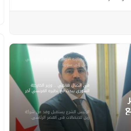
مصدر أمني: التحقيق مستمر في وفاة
شخص أثناء ملاحقته في دمشق
سليمان عبد الباقي مدير أمن السويداء
يكشف سبب انفجار مركبة على طريق
دمشق
في زيارته الأولى .. الرئيس الفرنسي
يصل إلى سوريا.
في اتصال هاتفي .. وزير الخارجيّة
السوري يبحث مع نظيره الفرنسي آخر
التطورات.
ع
الرئيس الشرع يستقبل وفد من شركة
ورات.
زين للاتصالات في القصر الرئاسي.