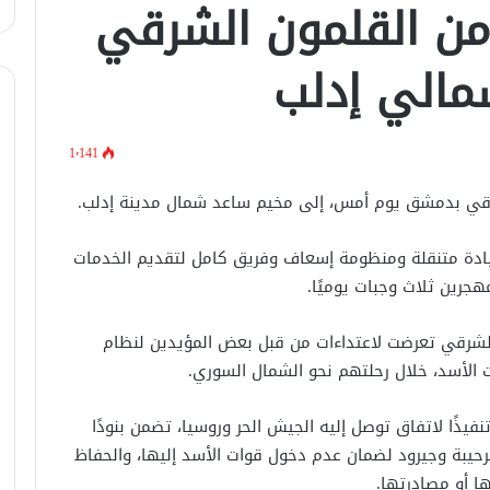
 مهجر من القلمون الشرقي
لبحث العلاقات الثنائيّة .. الرئيس الشرع
يتسقبل وزير الخارجيّة العراقي في
دمشق.
مالي إدلب
لبحث سبل تعزيز التعليم العالي في
سوريا.. الهيئة الألمانيّة تنظم فعاليّة
1٬141
أكادميّة في بلجيكا.
في خطوة لاستئناف تقديم الخدمات
القنصليّة .. أمريكا تمنح الاعتماد القنصلي
للسفارة السوريّة في واشنطن.
يادة متنقلة ومنظومة إسعاف وفريق كامل لتقديم الخدمات
جرين ثلاث وجبات يوميًا.
الإحتلال الإسرائيلي يستهدف منازل
المدنيين في ريف درعا
الشرقي تعرضت لاعتداءات من قبل بعض المؤيدين لنظام
 الأسد، خلال رحلتهم نحو الشمال السوري.
الإحتلال الإسرائيلي يتحرك في جبل
فيذًا لاتفاق توصل إليه الجيش الحر وروسيا، تضمن بنودًا
الشيخ غربي دمشق ويبني مستشفى
في قلعة جندل
رحيبة وجيرود لضمان عدم دخول قوات الأسد إليها، والحفاظ
 أو مصادرتها.