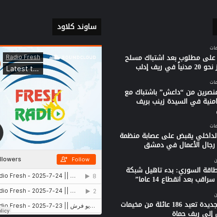
ساوند كلاود
على مطلوب بعد اشتباك مسلح
ياً في ريف إدلب
نصرين من “داعش” باشتباك مع
امنية في السيدة زينب بريف
الداخلي يقبض على عصابة منظمة
جال الأعمال في دمشق
ن
لطاقة السوري: بدء تاهيل شبكة
راقب بعد انقطاع 14 عاما”
ن
قافلة جديدة تعيد 186 عائلة من مخيمات
 إلى ريف حماة