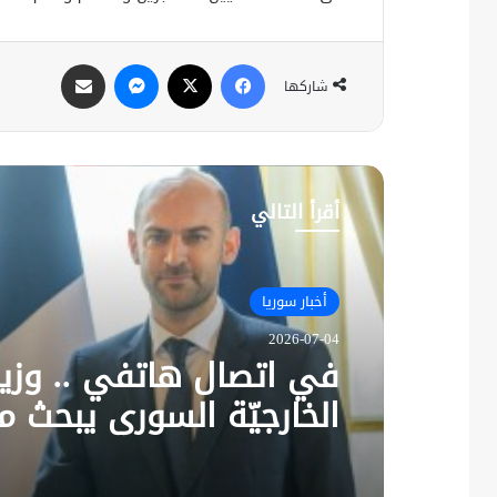
فيسبوك
X
ماسنجر
مشاركة عبر البريد
شاركها
أقرأ التالي
أخبار سوريا
2026-07-04
في اتصال هاتفي .. وزير
الخارجيّة السوري يبحث م
نظيره الفرنسي آخر التط