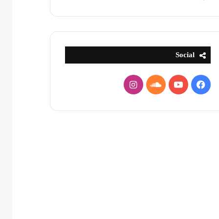
Social
فيسبوك
يوتيوب
ساوند
انستقرام
كلاود