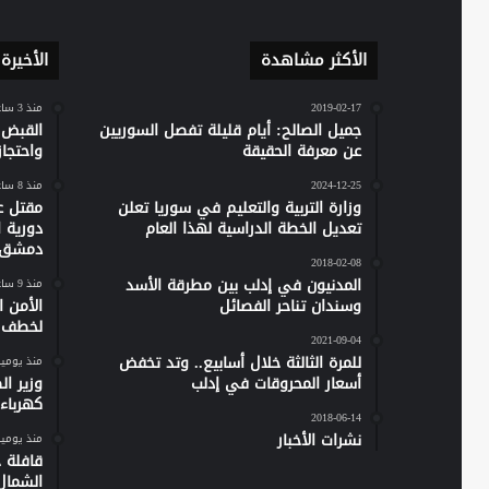
الأكثر مشاهدة
الأخيرة
2019-02-17
منذ 3 ساعات
جميل الصالح: أيام قليلة تفصل السوريين
القبض 
عن معرفة الحقيقة
واحتجاز نحو 20 مدن
2024-12-25
منذ 8 ساعات
وزارة التربية والتعليم في سوريا تعلن
مقتل ع
تعديل الخطة الدراسية لهذا العام
دورية 
دمشق
2018-02-08
المدنيون في إدلب بين مطرقة الأسد
منذ 9 ساعات
وسندان تناحر الفصائل
الأمن 
لخطف ر
2021-09-04
للمرة الثالثة خلال أسابيع.. وتد تخفض
منذ يومي
أسعار المحروقات في إدلب
وزير ا
كهرباء س
2018-06-14
نشرات الأخبار
منذ يومي
الشمال