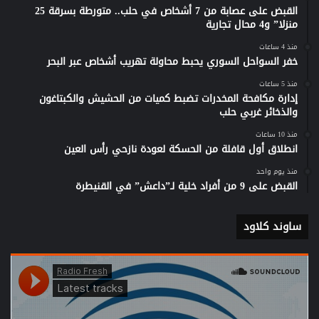
القبض على عصابة من 7 أشخاص في حلب.. متورطة بسرقة 25
منزلا” و4 محال تجارية
منذ 4 ساعات
خفر السواحل السوري يحبط محاولة تهريب أشخاص عبر البحر
منذ 5 ساعات
إدارة مكافحة المخدرات تضبط كميات من الحشيش والكبتاغون
والذخائر غربي حلب
منذ 10 ساعات
انطلاق أول قافلة من الحسكة لعودة نازحي رأس العين
منذ يوم واحد
القبض على 9 من أفراد خلية لـ”داعش” في القنيطرة
ساوند كلاود