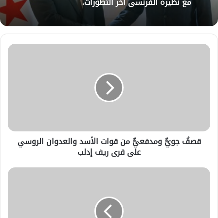
مع نظيره الفرنسي آخر التطورات.
قصفٌ جويٌّ ومدفعيٌّ من قوات الأسد والعدوان الروسي
على قرى ريف إدلب