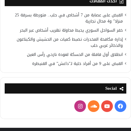
أحدث المقالات
القبض على عصابة من 7 أشخاص في حلب.. متورطة بسرقة 25
منزلا” و4 محال تجارية
خفر السواحل السوري يحبط محاولة تهريب أشخاص عبر البحر
إدارة مكافحة المخدرات تضبط كميات من الحشيش والكبتاغون
والذخائر غربي حلب
انطلاق أول قافلة من الحسكة لعودة نازحي رأس العين
القبض على 9 من أفراد خلية لـ”داعش” في القنيطرة
Social
فيسبوك
يوتيوب
ساوند
انستقرام
كلاود