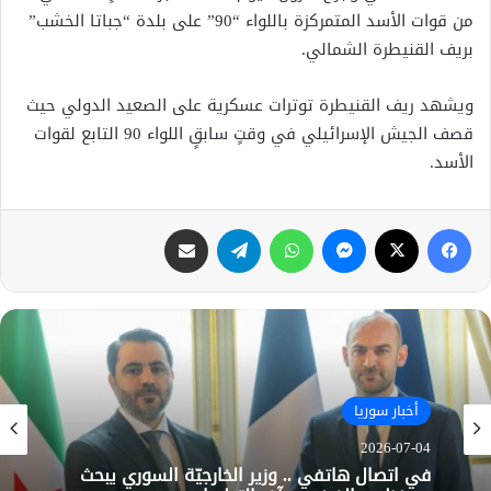
من قوات الأسد المتمركزة باللواء “90” على بلدة “جباتا الخشب”
بريف القنيطرة الشمالي.
ويشهد ريف القنيطرة توترات عسكرية على الصعيد الدولي حيث
قصف الجيش الإسرائيلي في وقتٍ سابقٍ اللواء 90 التابع لقوات
الأسد.
فيسبوك
X
ماسنجر
واتساب
تيلقرام
مشاركة عبر البريد
أخبار سوريا
2026-07-04
في اتصال هاتفي .. وزير الخارجيّة السوري يبحث