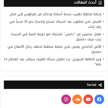
أحدث المقالات
إحباط محاولة تهريب شحنة أسلحة وذخائر من طرطوس إلى لبنان
القبض على مطلوب بعد اشتباك مسلح واحتجاز نحو 20 مدنياً في
ريف إدلب
مقتل عنصرين من “داعش” باشتباك مع دورية امنية في السيدة
زينب بريف دمشق
الأمن الداخلي يقبض على عصابة منظمة لخطف رجال الأعمال في
دمشق
وزير الطاقة السوري: بدء تاهيل شبكة كهرباء سراقب بعد انقطاع 14
عاما”
Social
فيسبوك
يوتيوب
ساوند
انستقرام