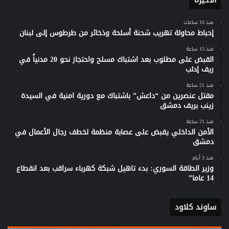
الأخيرة
منذ 10 ساعات
إحباط محاولة تهريب شحنة أسلحة وذخائر من طرطوس إلى لبنان
منذ 15 ساعة
القبض على مطلوب بعد اشتباك مسلح واحتجاز نحو 20 مدنياً في
ريف إدلب
منذ 21 ساعة
مقتل عنصرين من “داعش” باشتباك مع دورية امنية في السيدة
زينب بريف دمشق
منذ 21 ساعة
الأمن الداخلي يقبض على عصابة منظمة لخطف رجال الأعمال في
دمشق
منذ 3 أيام
وزير الطاقة السوري: بدء تاهيل شبكة كهرباء سراقب بعد انقطاع
14 عاما”
ساوند كلاود