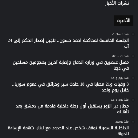
نشرات الأخبار
الأخيرة
منذ 3 ساعات
الجلسة الخامسة لمحاكمة احمد حسون.. تاجيل إصدار الحكم إلى 24
آب
منذ 20 ساعة
مقتل عنصرين في وزارة الدفاع وإصابة آخرين بهجومين مسلحين
في درعا
منذ يوم واحد
3 وفيات و21 مصابا في 18 حادث سير وحرائق في عموم سوريا..
خلال يوم واحد
منذ يوم واحد
مطار دير الزور يستقبل أول رحلة داخلية قادمة من دمشق بعد
تأهيله
منذ يومين
الداخلية السورية توقف شخص عند الحدود مع لبنان بتهمة الإساءة
للدولة