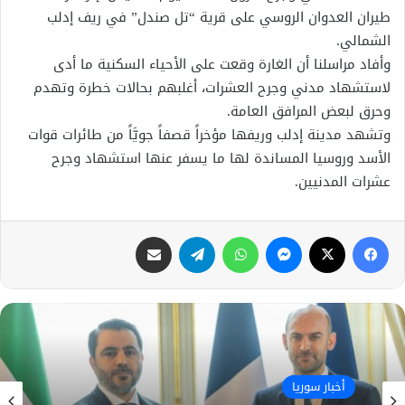
طيران العدوان الروسي على قرية “تل صندل” في ريف إدلب
الشمالي.
وأفاد مراسلنا أن الغارة وقعت على الأحياء السكنية ما أدى
لاستشهاد مدني وجرح العشرات، أغلبهم بحالات خطرة وتهدم
وحرق لبعض المرافق العامة.
وتشهد مدينة إدلب وريفها مؤخراً قصفاً جويَّاً من طائرات قوات
الأسد وروسيا المساندة لها ما يسفر عنها استشهاد وجرح
عشرات المدنيين.
فيسبوك
X
ماسنجر
واتساب
تيلقرام
مشاركة عبر البريد
أخبار سوريا