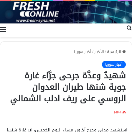
بحث عن
ا
الرئيسية
/
الأخبار
/
أخبار سوريا
أخبار سوريا
شهيدٌ وعدَّة جرحى جرَّاء غارة
جوية شنها طيران العدوان
الروسي على ريف ادلب الشمالي
1٬044
استشهد مدني وجرح آخرون مساء اليوم الخميس، إثر غارة شنها