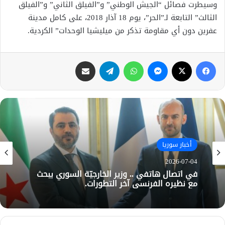
وسيطرت فصائل “الجيش الوطني” و”الفيلق الثاني” و”الفيلق
الثالث” التابعة لـ”الحر”، يوم 18 آذار 2018، على كامل مدينة
عفرين دون أي مقاومة تذكر من ميليشيا الوحدات” الكردية.
فيسبوك
X
ماسنجر
واتساب
تيلقرام
مشاركة عبر البريد
أخبار سوريا
2026-07-04
في اتصال هاتفي .. وزير الخارجيّة السوري يبحث
مع نظيره الفرنسي آخر التطورات.