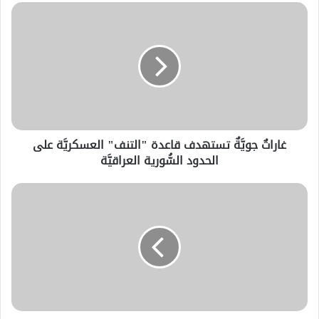
غاراتٌ جويَّةٌ تستهدف قاعدة "التنف" العسكريَّة على
الحدود السُّورية العراقيَّة