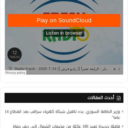
أحدث المقالات
وزير الطاقة السوري: بدء تاهيل شبكة كهرباء سراقب بعد انقطاع 14
عاما”
قافلة جديدة تعيد 186 عائلة من مخيمات الشمال إلى ريف حماة