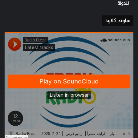
للدولة
ساوند كلاود