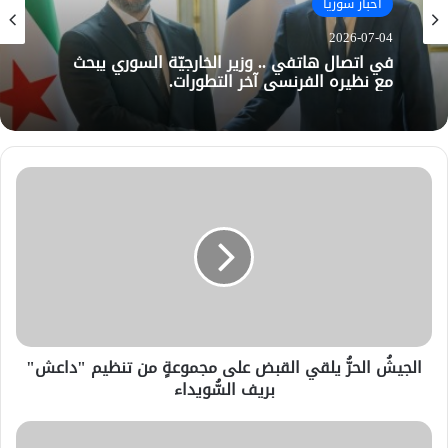
أخبار سوريا
2026-07-04
في اتصال هاتفي .. وزير الخارجيّة السوري يبحث
مع نظيره الفرنسي آخر التطورات.
الجيشُ الحرُّ يلقي القبض على مجموعةٍ من تنظيم "داعش"
بريف السُّويداء