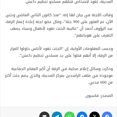
المدينة، تعود لأشخاص قتلهم مسلحو تنظيم داعش.
وقالت اللجنة في بيان لها إنه: “منذ كانون الثاني الماضي وحتى
الآن، تم العثور على 900 جثة”، وقال عضو لجنة إعادة إعمار الرقة،
عبد الرؤوف أحمد أن “غالبية الجثث تعود لأطفال ونساء يصعب
التعرف على هوياتهم”.
وحسب المعلومات الأولية، إن “الجثث تعود لأناس حاولوا الفرار
من الرقة، إلا أنهم قتلوا على يد مسلحي تنظيم داعش”.
وذكرت وسائل إعلام محلية في الرقة أن أكبر المقابر الجماعية
موجودة في ملعب الراشدين بمركز المدينة، والذي يضم جثث أكثر
من 600 مدني.
المصدر: قاسيون
فيسبوك
X
ماسنجر
واتساب
تيلقرام
مشاركة عبر البريد