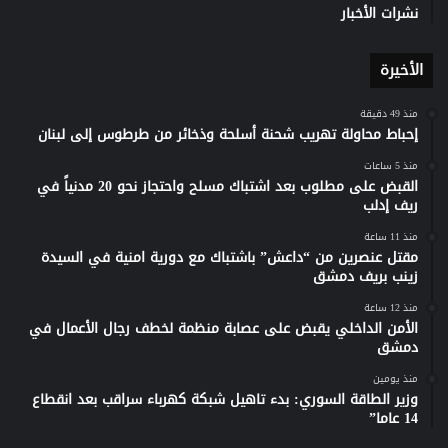
نشرات الأخبار
الأخيرة
منذ 49 دقيقة
إحباط محاولة تهريب شحنة أسلحة وذخائر من طرطوس إلى لبنان
منذ 5 ساعات
القبض على مطلوب بعد اشتباك مسلح واحتجاز نحو 20 مدنياً في
ريف إدلب
منذ 11 ساعة
مقتل عنصرين من “داعش” باشتباك مع دورية امنية في السيدة
زينب بريف دمشق
منذ 12 ساعة
الأمن الداخلي يقبض على عصابة منظمة لخطف رجال الأعمال في
دمشق
منذ يومين
وزير الطاقة السوري: بدء تاهيل شبكة كهرباء سراقب بعد انقطاع
14 عاما”