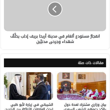
انفجارُ مستودع ألغام في مدينة أريحا بريف إدلب يخلَّفُ
شهداء وجرحى مدنيَّين
مقالات ذات صلة
بيان وزاري مشترك لعدة دول
الشيباني في زيارة لأبو ظبي
يؤكد دعمهم للشعب السوري
لبحث العلاقات الثنائيّة بين البلدين