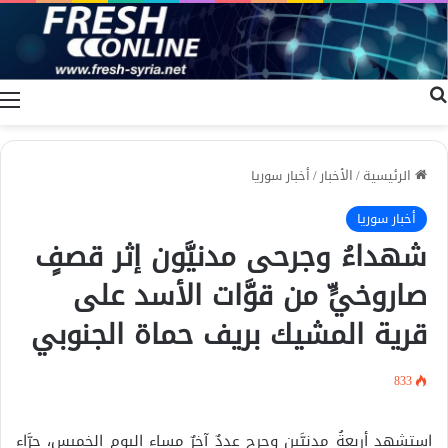
بحث عن
ا
الرئيسية
/
الأخبار
/
أخبار سوريا
أخبار سوريا
شهداءُ وجرحى مدنيَّون إثر قصفٍ
صاروخيٍّ من قوَّات الأسد على
قرية المشيك بريف حماة الجنوبي
833
استشهد أربعةُ مدنيَّين وجرح عددٌ آخرٌ مساء اليوم الخميس، جرَّاء