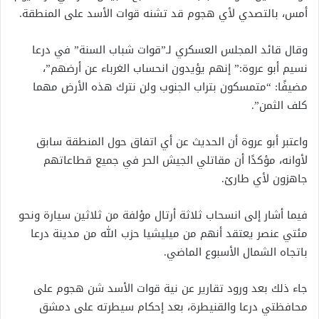
أمس، بالتصدي لأي هجوم قد تشنه قوات الأسد على المنطقة.
وقال قائد المجلس العسكري لـ”قوات شباب السنة” في درعا
نسيم أبو عروة:” إنهم يؤيدون انحساب الغرباء عن أرضهم”،
مضيفًا: “متمسكون بتراب الجنوب ولن نترك هذه الأرض مهما
كلف الثمن”.
واعتبر أبو عروة أن الحديث عن أي اتفاق حول المنطقة سابق
لأوانه، مؤكدًا أن مقاتلي الجيش الحر في جميع قطاعاتهم
جاهزون لأي طارئ.
فيما أشار إلى انسحاب ثلاثة أرتال مؤلفة من ثلاثين سيارة ونحو
مئتي عنصر يعتقد أنهم من ميليشيا حزب الله من مدينة درعا
باتجاه الشمال الأسبوع الماضي.
جاء ذلك بعد ورود تقارير عن نية قوات الأسد شن هجوم على
محافظتي درعا والقنيطرة، بعد إحكام سيطرته على دمشق