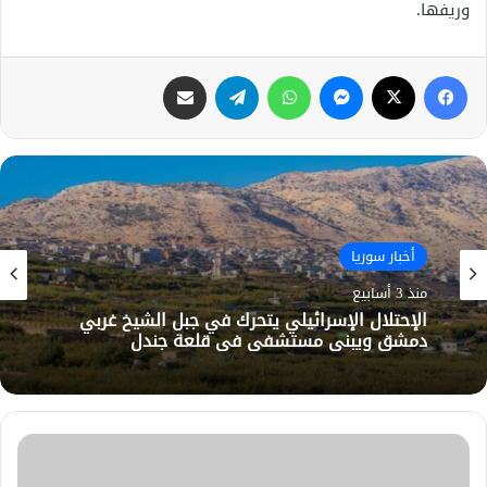
وريفها.
فيسبوك
X
ماسنجر
واتساب
تيلقرام
مشاركة عبر البريد
أخبار سوريا
منذ 3 أسابيع
الإحتلال الإسرائيلي يتحرك في جبل الشيخ غربي
دمشق ويبني مستشفى في قلعة جندل