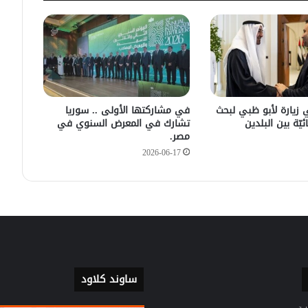
سليمان عبد الباقي مدير أمن السويداء
يكشف سبب انفجار مركبة على طريق
دمشق
في زيارته الأولى .. الرئيس الفرنسي
يصل إلى سوريا.
 زيارة لأبو ظبي لبحث
في مشاركتها الأولى .. سوريا
ئيّة بين البلدين
تشارك في المعرض السنوي في
مصر.
2026-06-17
ساوند كلاود