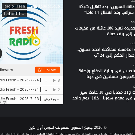
لطاقة السوري: بدء تاهيل شبكة
راقب بعد انقطاع 14 عاما”
قافلة جديدة تعيد 186 عائلة من مخيمات
 إلى ريف حماة
 الخامسة لمحاكمة احمد حسون..
دار الحكم إلى 24 آب
ن
نصرين في وزارة الدفاع وإصابة
بهجومين مسلحين في درعا
ن
3 وفيات و21 مصابا في 18 حادث سير
 في عموم سوريا.. خلال يوم واحد
© 2026 جميع الحقوق محفوظة لفرش أون لاين