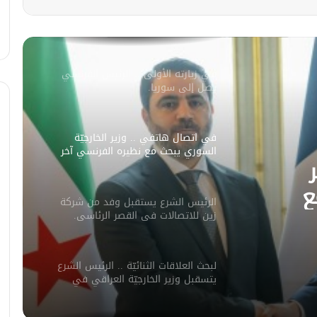
سليمان عبد الباقي مدير أمن السويداء
يكشف سبب انفجار مركبة على طريق
دمشق
في زيارته الأولى .. الرئيس الفرنسي
يصل إلى سوريا.
في اتصال هاتفي .. وزير الخارجيّة
السوري يبحث مع نظيره الفرنسي آخر
التطورات.
ع
الرئيس الشرع يستقبل وفد من شركة
ورات.
زين للاتصالات في القصر الرئاسي.
لبحث العلاقات الثنائيّة .. الرئيس الشرع
يتسقبل وزير الخارجيّة العراقي في
دمشق.