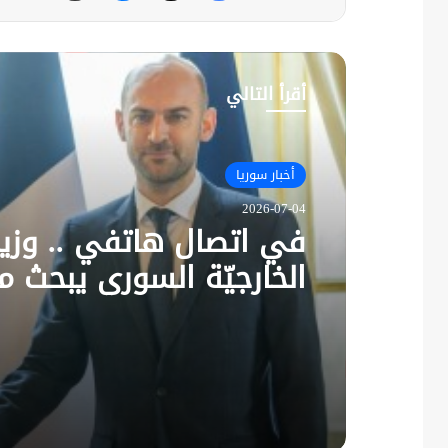
أقرأ التالي
أخبار سوريا
2026-07-04
في اتصال هاتفي .. وزير
الخارجيّة السوري يبحث م
نظيره الفرنسي آخر التط