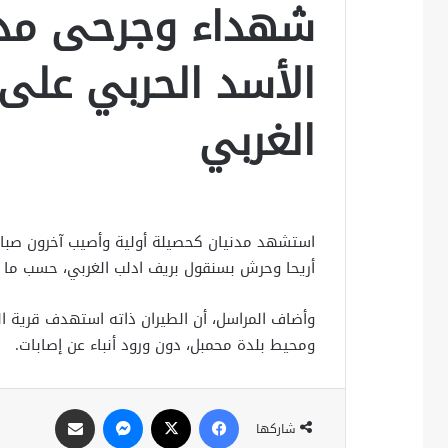
شهداء وجرحى مدني
الأسد الحربي على
الغربي
استشهد مدنيان كحصيلة أولية وأصيب آخرون صباح ا
أريحا وحرش بسنقول بريف ادلب الغربي، حسب ما أف
وأضاف المراسل، أن الطيران ذاته استهدف قرية 
ومحيط بلدة محمبل، دون ورود أنباء عن إصابات.
فيسبوك
X
ماسنجر
مشاركة عبر البريد
شاركها