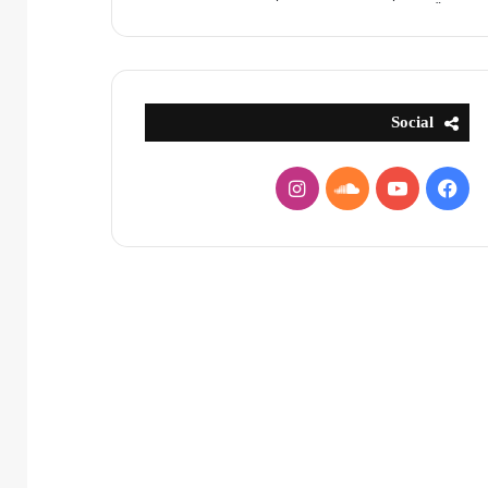
Social
فيسبوك
يوتيوب
ساوند
انستقرام
كلاود