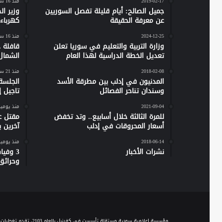
2019-02-17
منذ 16 ساعة
جميل الصالح: أيام قليلة تفصل السوريين
وزير ا
عن معرفة الحقيقة
كهرباء س
2024-12-25
منذ 16 ساعة
وزارة التربية والتعليم في سوريا تعلن
تعديل الخطة الدراسية لهذا العام
الشمال
2018-02-08
منذ 21 ساعة
المدنيون في إدلب بين مطرقة الأسد
الجلسة
وسندان تناحر الفصائل
تاجيل إص
2021-09-04
منذ يومي
للمرة الثالثة خلال أسابيع.. وتد تخفض
مقتل ع
أسعار المحروقات في إدلب
آخرين 
2018-06-14
منذ يومي
نشرات الأخبار
وحرائق
مؤسسة إعلامية سورية مستقلة تأسست في كفرنبل بالعام 2103، تقدم تغطيات إخبارية وصحفية متنوعة على مدار الساعة، وتقدم مجموعة من الباقات البرامجية الحوارية والاجتماعية والخدمية، عبر موجة الـ FM والبث المباشر، ومنصاتها المختلفة على السوشيال ميديا.