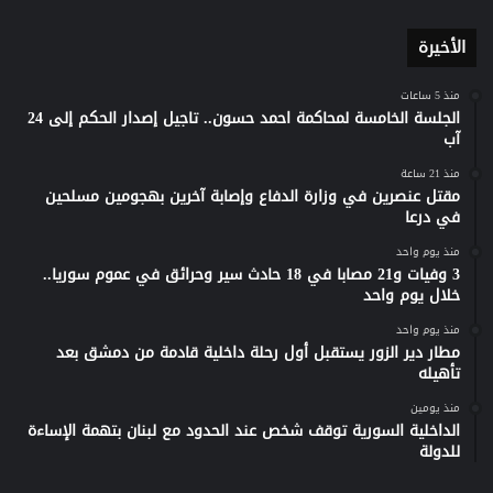
الأخيرة
منذ 5 ساعات
الجلسة الخامسة لمحاكمة احمد حسون.. تاجيل إصدار الحكم إلى 24
آب
منذ 21 ساعة
مقتل عنصرين في وزارة الدفاع وإصابة آخرين بهجومين مسلحين
في درعا
منذ يوم واحد
3 وفيات و21 مصابا في 18 حادث سير وحرائق في عموم سوريا..
خلال يوم واحد
منذ يوم واحد
مطار دير الزور يستقبل أول رحلة داخلية قادمة من دمشق بعد
تأهيله
منذ يومين
الداخلية السورية توقف شخص عند الحدود مع لبنان بتهمة الإساءة
للدولة