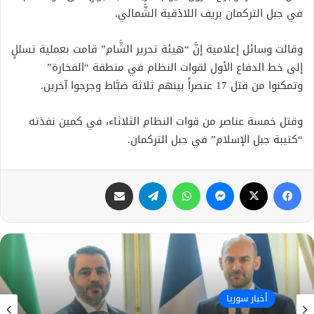
في جبل التركمان بريف اللاذقية الشَّمالي.
وقالت وسائل إعلامية إنَّ “هيئة تحرير الشَّام” قامت بعملية تسللٍ
إلى خط الدفاع الأول لقوات النظام في منطقة “الفخارة”
وتمكنوا من قتل 17 عنصراً بينهم ثلاثة ضبَّاط وجرحوا آخرين.
وقتل خمسة عناصر من قوات النظام الثلاثاء، في كمين نفذته
“كتيبة جبل الإسلام” في جبل التركمان.
فيسبوك
X
ماسنجر
واتساب
تيلقرام
مشاركة عبر البريد
أخبار سوريا