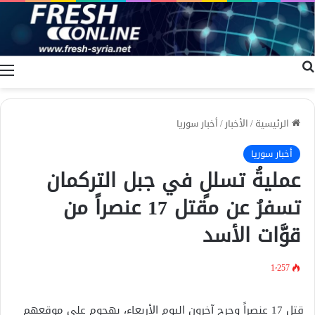
بحث عن
ا
الرئيسية
/
الأخبار
/
أخبار سوريا
أخبار سوريا
عمليةُ تسللٍ في جبل التركمان
تسفرُ عن مقتل 17 عنصراً من
قوَّات الأسد
1٬257
قتل 17 عنصراً وجرح آخرون اليوم الأربعاء، بهجومٍ على موقعهم