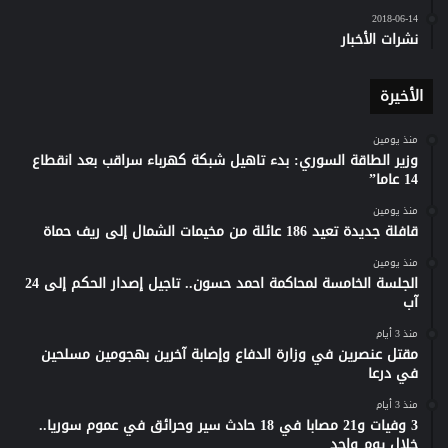
2018-06-14
نشرات الأخبار
الأخيرة
منذ يومين
وزير الطاقة السوري: بدء تاهيل شبكة كهرباء سراقب بعد انقطاع
14 عاما”
منذ يومين
قافلة جديدة تعيد 186 عائلة من مخيمات الشمال إلى ريف حماة
منذ يومين
الجلسة الخامسة لمحاكمة احمد حسون.. تاجيل إصدار الحكم إلى 24
آب
منذ 3 أيام
مقتل عنصرين في وزارة الدفاع وإصابة آخرين بهجومين مسلحين
في درعا
منذ 3 أيام
3 وفيات و21 مصابا في 18 حادث سير وحرائق في عموم سوريا..
خلال يوم واحد