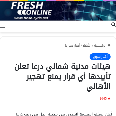
بحث عن
ا
الرئيسية
/
الأخبار
/
أخبار سوريا
أخبار سوريا
هيئات مدنية شمالي درعا تعلن
تأييدها أي قرار يمنع تهجير
الأهالي
1٬085
أعلن ممثلو المجتمع المدني في مدينة انخل في ريف درعا