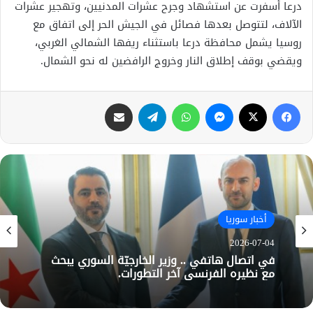
درعا أسفرت عن استشهاد وجرح عشرات المدنيين، وتهجير عشرات
الآلاف، لتتوصل بعدها فصائل في الجيش الحر إلى اتفاق مع
روسيا يشمل محافظة درعا باستثناء ريفها الشمالي الغربي،
ويقضي بوقف إطلاق النار وخروج الرافضين له نحو الشمال.
فيسبوك
X
ماسنجر
واتساب
تيلقرام
مشاركة عبر البريد
أخبار سوريا
2026-07-04
في اتصال هاتفي .. وزير الخارجيّة السوري يبحث
مع نظيره الفرنسي آخر التطورات.