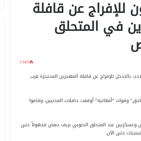
 للإفراج عن قافلة
يتسقبل وزير الخارجيّة العراقي في
دمشق.
ين في المتحلق
لبحث سبل تعزيز التعليم العالي في
سوريا.. الهيئة الألمانيّة تنظم فعاليّة
ص
أكادميّة في بلجيكا.
في خطوة لاستئناف تقديم الخدمات
القنصليّة .. أمريكا تمنح الاعتماد القنصلي
1٬143
للسفارة السوريّة في واشنطن.
حد، بالتدخل للإفراج عن قافلة المهجرين المحتجزة قرب
الإحتلال الإسرائيلي يستهدف منازل
المدنيين في ريف درعا
حق” وقوات “أفغانية” أوقفت حافلات المدنيين، وقاموا
الإحتلال الإسرائيلي يتحرك في جبل
الشيخ غربي دمشق ويبني مستشفى
في قلعة جندل
يين وعسكريين عند المتحلق الجنوبي بريف حمص مجهولاً حتى
ليشيات حتى الآن.