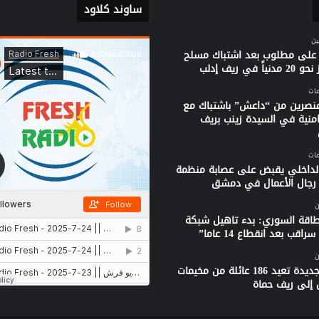
ساوند كلاود
ين
على مطلوب بعد اشتباك مسلح
ياً في ريف إدلب
نصرين من “داعش” باشتباك مع
امنية في السيدة زينب بريف
الداخلي يقبض على عصابة منظمة
جال الأعمال في دمشق
ن
لطاقة السوري: بدء تاهيل شبكة
راقب بعد انقطاع 14 عاما”
ن
قافلة جديدة تعيد 186 عائلة من مخيمات
 إلى ريف حماة