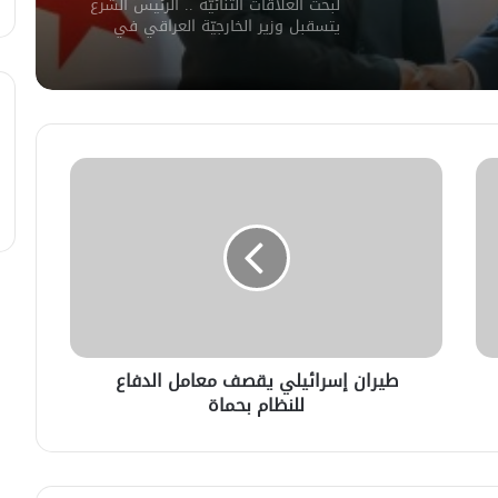
لبحث العلاقات الثنائيّة .. الرئيس الشرع
يتسقبل وزير الخارجيّة العراقي في
دمشق.
لبحث سبل تعزيز التعليم العالي في
سوريا.. الهيئة الألمانيّة تنظم فعاليّة
أكادميّة في بلجيكا.
في خطوة لاستئناف تقديم الخدمات
القنصليّة .. أمريكا تمنح الاعتماد القنصلي
للسفارة السوريّة في واشنطن.
الإحتلال الإسرائيلي يستهدف منازل
المدنيين في ريف درعا
طيران إسرائيلي يقصف معامل الدفاع
للنظام بحماة
الإحتلال الإسرائيلي يتحرك في جبل
الشيخ غربي دمشق ويبني مستشفى
في قلعة جندل