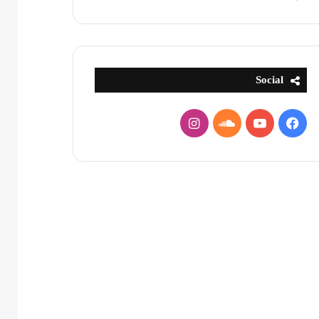
Social
فيسبوك
يوتيوب
ساوند
انستقرام
كلاود