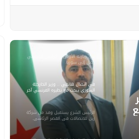
مصدر أمني: التحقيق مستمر في وفاة
شخص أثناء ملاحقته في دمشق
سليمان عبد الباقي مدير أمن السويداء
يكشف سبب انفجار مركبة على طريق
دمشق
في زيارته الأولى .. الرئيس الفرنسي
يصل إلى سوريا.
في اتصال هاتفي .. وزير الخارجيّة
السوري يبحث مع نظيره الفرنسي آخر
التطورات.
ع
الرئيس الشرع يستقبل وفد من شركة
ورات.
زين للاتصالات في القصر الرئاسي.