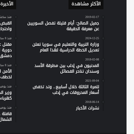
الأكثر مشاهدة
الأخيرة
2019-02-17
منذ ساعت
جميل الصالح: أيام قليلة تفصل السوريين
القبض 
عن معرفة الحقيقة
واحتجاز نحو 20 مدن
2024-12-25
منذ 8 ساعات
وزارة التربية والتعليم في سوريا تعلن
مقتل ع
تعديل الخطة الدراسية لهذا العام
دورية 
دمشق
2018-02-08
المدنيون في إدلب بين مطرقة الأسد
منذ 8 ساعات
وسندان تناحر الفصائل
الأمن 
لخطف ر
2021-09-04
للمرة الثالثة خلال أسابيع.. وتد تخفض
منذ يومي
أسعار المحروقات في إدلب
وزير ا
كهرباء س
2018-06-14
نشرات الأخبار
منذ يومي
الشمال