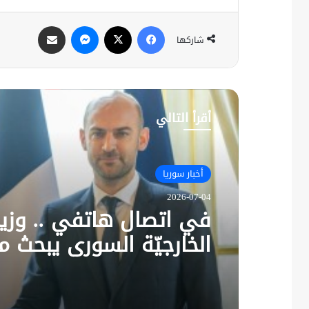
فيسبوك
X
ماسنجر
مشاركة عبر البريد
شاركها
أقرأ التالي
أخبار سوريا
2026-07-04
في اتصال هاتفي .. وزير
الخارجيّة السوري يبحث م
نظيره الفرنسي آخر التط