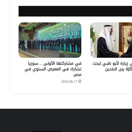
مصدر أمني: التحقيق مستمر في وفاة
شخص أثناء ملاحقته في دمشق
سليمان عبد الباقي مدير أمن السويداء
يكشف سبب انفجار مركبة على طريق
دمشق
في زيارته الأولى .. الرئيس الفرنسي
يصل إلى سوريا.
 زيارة لأبو ظبي لبحث
في مشاركتها الأولى .. سوريا
ئيّة بين البلدين
تشارك في المعرض السنوي في
مصر.
2026-06-17