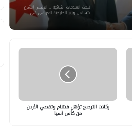
لبحث العلاقات الثنائيّة .. الرئيس الشرع
يتسقبل وزير الخارجيّة العراقي في
دمشق.
لبحث سبل تعزيز التعليم العالي في
سوريا.. الهيئة الألمانيّة تنظم فعاليّة
أكادميّة في بلجيكا.
في خطوة لاستئناف تقديم الخدمات
القنصليّة .. أمريكا تمنح الاعتماد القنصلي
للسفارة السوريّة في واشنطن.
الإحتلال الإسرائيلي يستهدف منازل
المدنيين في ريف درعا
ركلات الترجيح تؤهل فيتنام وتقصي الأردن
من كأس آسيا
الإحتلال الإسرائيلي يتحرك في جبل
الشيخ غربي دمشق ويبني مستشفى
في قلعة جندل