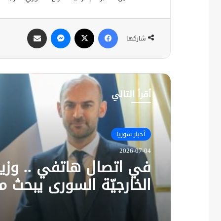
فيسبوك
X
ماسنجر
مشاركة عبر البريد
شاركها
أقرأ التالي
أخبار سوريا
2026-07-04
في اتصال هاتفي .. وزير
الخارجيّة السوري يبحث م
نظيره الفرنسي آخر التط