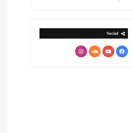
Social
فيسبوك
يوتيوب
ساوند
انستقرام
كلاود