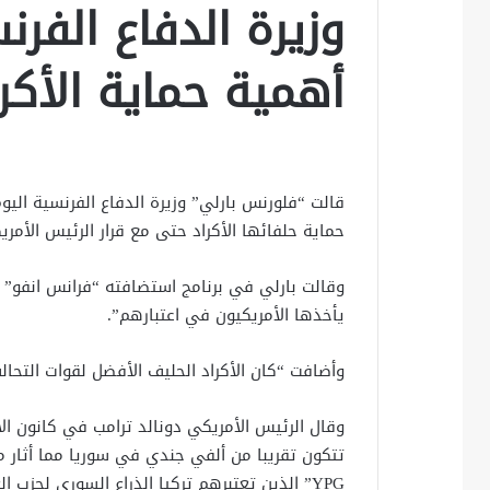
وزيرة الدفاع الفر
أهمية حماية الأكرا
قالت “فلورنس بارلي” وزيرة الدفاع الفرنسية اليوم
حماية حلفائها الأكراد حتى مع قرار الرئيس الأم
وقالت بارلي في برنامج استضافته “فرانس انفو” 
يأخذها الأمريكيون في اعتبارهم”.
وأضافت “كان الأكراد الحليف الأفضل لقوات التح
وقال الرئيس الأمريكي دونالد ترامب في كانون ال
تتكون تقريبا من ألفي جندي في سوريا مما أثار
YPG” الذين تعتبرهم تركيا الذراع السوري لحزب العمال الكردستاني PKK