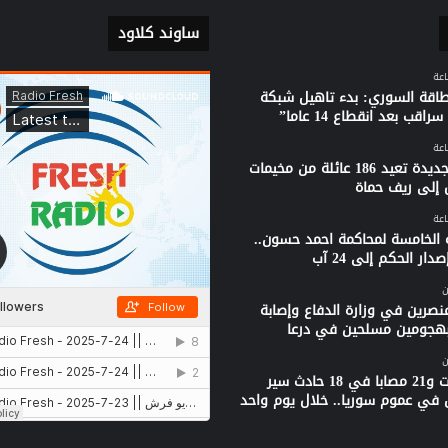
ساوند كلاود
لطاقة السوري: بدء تاهيل شبكة
راقب بعد انقطاع 14 عاما”
قافلة جديدة تعيد 186 عائلة من مخيمات
 إلى ريف حماة
 الخامسة لمحاكمة احمد حسون..
دار الحكم إلى 24 آب
ن
نصرين في وزارة الدفاع وإصابة
بهجومين مسلحين في درعا
ن
3 وفيات و21 مصابا في 18 حادث سير
 في عموم سوريا.. خلال يوم واحد