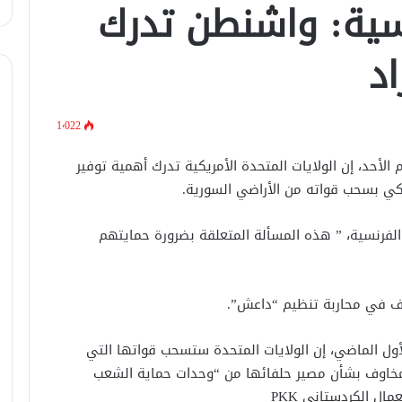
نسية: واشنطن تدرك
لبحث العلاقات الثنائيّة .. الرئيس الشرع
يتسقبل وزير الخارجيّة العراقي في
دمشق.
د
لبحث سبل تعزيز التعليم العالي في
سوريا.. الهيئة الألمانيّة تنظم فعاليّة
1٬022
أكادميّة في بلجيكا.
 الأحد، إن الولايات المتحدة الأمريكية تدرك أهمية توفير
في خطوة لاستئناف تقديم الخدمات
ريكي بسحب قواته من الأراضي السورية.
القنصليّة .. أمريكا تمنح الاعتماد القنصلي
للسفارة السوريّة في واشنطن.
الفرنسية، ” هذه المسألة المتعلقة بضرورة حمايتهم
الإحتلال الإسرائيلي يستهدف منازل
المدنيين في ريف درعا
الف في محاربة تنظيم “داعش”.
الإحتلال الإسرائيلي يتحرك في جبل
أول الماضي، إن الولايات المتحدة ستسحب قواتها التي
الشيخ غربي دمشق ويبني مستشفى
في قلعة جندل
 مخاوف بشأن مصير حلفائها من “وحدات حماية الشعب