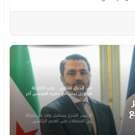
مصدر أمني: التحقيق مستمر في وفاة
شخص أثناء ملاحقته في دمشق
سليمان عبد الباقي مدير أمن السويداء
يكشف سبب انفجار مركبة على طريق
دمشق
في زيارته الأولى .. الرئيس الفرنسي
يصل إلى سوريا.
في اتصال هاتفي .. وزير الخارجيّة
السوري يبحث مع نظيره الفرنسي آخر
التطورات.
ع
الرئيس الشرع يستقبل وفد من شركة
ورات.
زين للاتصالات في القصر الرئاسي.