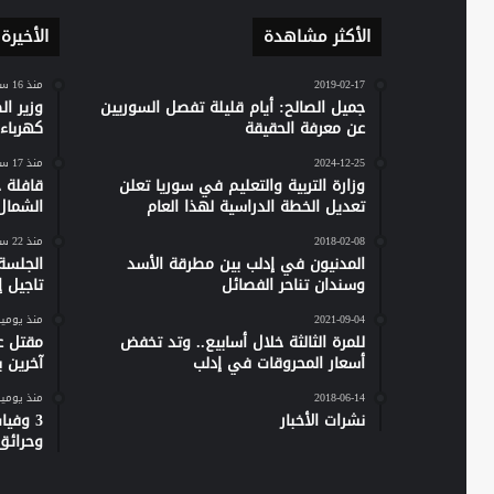
الأكثر مشاهدة
الأخيرة
2019-02-17
منذ 16 ساعة
جميل الصالح: أيام قليلة تفصل السوريين
وزير ا
عن معرفة الحقيقة
كهرباء س
2024-12-25
منذ 17 ساعة
وزارة التربية والتعليم في سوريا تعلن
تعديل الخطة الدراسية لهذا العام
الشمال
2018-02-08
منذ 22 ساعة
المدنيون في إدلب بين مطرقة الأسد
الجلسة
وسندان تناحر الفصائل
تاجيل إص
2021-09-04
منذ يومي
للمرة الثالثة خلال أسابيع.. وتد تخفض
مقتل ع
أسعار المحروقات في إدلب
آخرين 
2018-06-14
منذ يومي
نشرات الأخبار
وحرائق