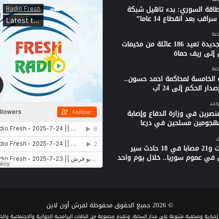
لطاقة السوري: بدء تاهيل شبكة
راقب بعد انقطاع 14 عاما”
قافلة جديدة تعيد 186 عائلة من مخيمات
 إلى ريف حماة
 الخامسة لمحاكمة احمد حسون..
دار الحكم إلى 24 آب
واحد
نصرين في وزارة الدفاع وإصابة
بهجومين مسلحين في درعا
ن
3 وفيات و21 مصابا في 18 حادث سير
 في عموم سوريا.. خلال يوم واحد
© 2026 جميع الحقوق محفوظة لفرش أون لاين