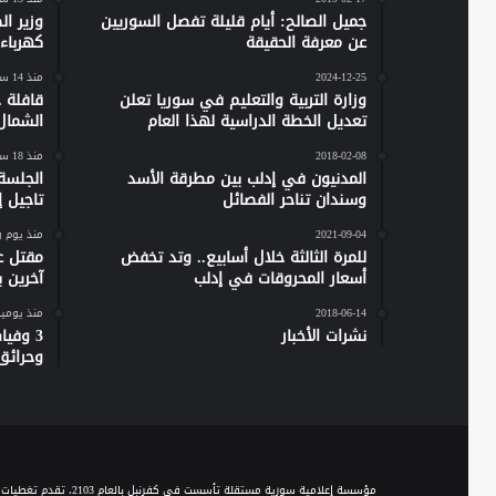
جميل الصالح: أيام قليلة تفصل السوريين
وزير ا
عن معرفة الحقيقة
كهرباء س
2024-12-25
منذ 14 ساعة
وزارة التربية والتعليم في سوريا تعلن
تعديل الخطة الدراسية لهذا العام
الشمال
2018-02-08
منذ 18 ساعة
المدنيون في إدلب بين مطرقة الأسد
الجلسة
وسندان تناحر الفصائل
تاجيل إص
2021-09-04
منذ يوم 
للمرة الثالثة خلال أسابيع.. وتد تخفض
مقتل ع
أسعار المحروقات في إدلب
آخرين 
2018-06-14
منذ يومي
نشرات الأخبار
وحرائق
مؤسسة إعلامية سورية مستقلة تأسست في كفرنبل بالعام 2103، تقدم تغطيات إخبارية وصحفية متنوعة على مدار الساعة، وتقدم مجموعة من الباقات البرامجية الحوارية والاجتماعية والخدمية، عبر موجة الـ FM والبث المباشر، ومنصاتها المختلفة على السوشيال ميديا.