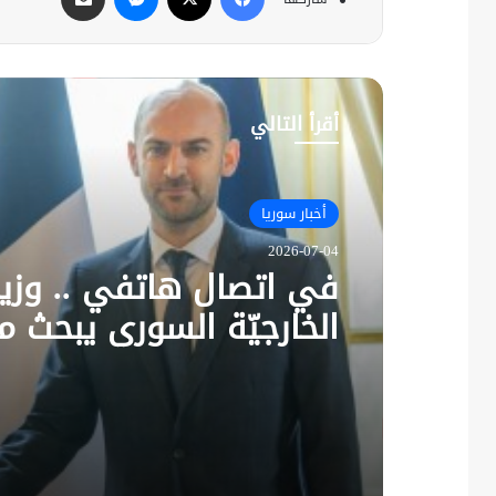
أقرأ التالي
أخبار سوريا
2026-07-04
في اتصال هاتفي .. وزير
الخارجيّة السوري يبحث م
نظيره الفرنسي آخر التط