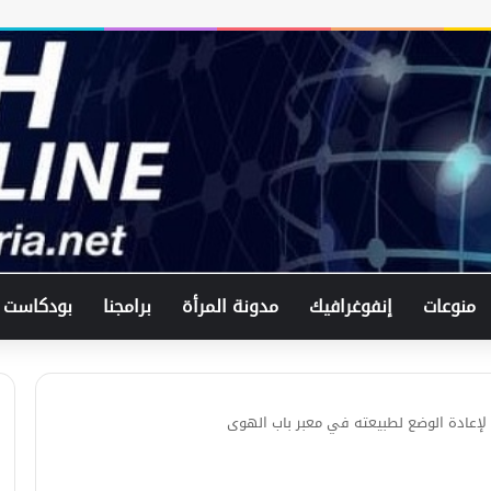
في اتصال هاتفي .. وزير الخارجيّة
السوري يبحث مع نظيره الفرنسي آخر
التطورات.
منوعات
إنفوغرافيك
مدونة المرأة
برامجنا
بودكاست
الرئيس الشرع يستقبل وفد من شركة
زين للاتصالات في القصر الرئاسي.
لبحث العلاقات الثنائيّة .. الرئيس الشرع
 لإعادة الوضع لطبيعته في معبر باب الهوى
يتسقبل وزير الخارجيّة العراقي في
دمشق.