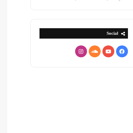
Social
فيسبوك
يوتيوب
ساوند
انستقرام
كلاود