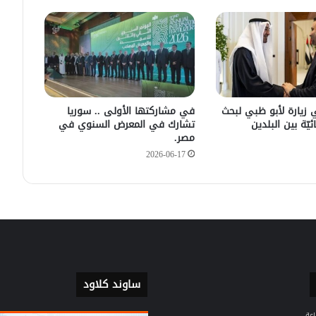
سليمان عبد الباقي مدير أمن السويداء
يكشف سبب انفجار مركبة على طريق
دمشق
في زيارته الأولى .. الرئيس الفرنسي
يصل إلى سوريا.
 زيارة لأبو ظبي لبحث
في مشاركتها الأولى .. سوريا
ئيّة بين البلدين
تشارك في المعرض السنوي في
مصر.
2026-06-17
ساوند كلاود