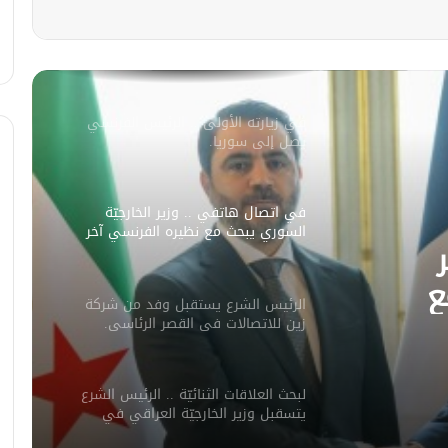
سليمان عبد الباقي مدير أمن السويداء
يكشف سبب انفجار مركبة على طريق
دمشق
في زيارته الأولى .. الرئيس الفرنسي
يصل إلى سوريا.
في اتصال هاتفي .. وزير الخارجيّة
السوري يبحث مع نظيره الفرنسي آخر
التطورات.
ع
الرئيس الشرع يستقبل وفد من شركة
ورات.
زين للاتصالات في القصر الرئاسي.
لبحث العلاقات الثنائيّة .. الرئيس الشرع
يتسقبل وزير الخارجيّة العراقي في
دمشق.