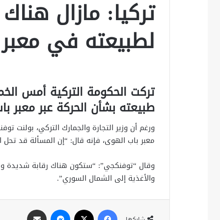
تركيا: مازال هناك
لطبيعته في معبر 
تركت الحكومة التركية أمس الخمي
طبيعته بشأن الحركة عبر معبر با
ورغم أن وزير التجارة والجمارك التركي، بولنت توف
معبر باب الهوى، فإنه قال: “إن المسألة قد تحل ا
وقال “توفنكجي”: “ستكون هناك رقابة شديدة وسيت
والأغذية إلى الشمال السوري”.
فيسبوك
X
ماسنجر
مشاركة عبر البريد
شاركها