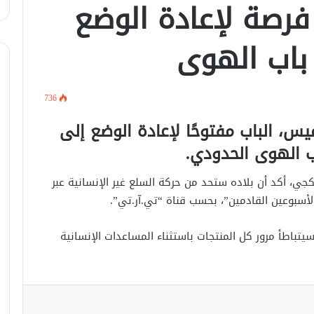
 فرصة لإعادة الوضع
لبحث سبل تعزيز التعليم العالي في
سوريا.. الهيئة الألمانيّة تنظم فعاليّة
باب الهوى
أكادميّة في بلجيكا.
في خطوة لاستئناف تقديم الخدمات
القنصليّة .. أمريكا تمنح الاعتماد القنصلي
736
للسفارة السوريّة في واشنطن.
س، الباب مفتوحًا لإعادة الوضع إلى
الإحتلال الإسرائيلي يستهدف منازل
ب الهوى الحدودي.
المدنيين في ريف درعا
نكجي، أكد أن بلاده ستحد من حركة السلع غير الإنسانية عبر
لأسبوعين القادمين”، بحسب قناة “تي.آر.تي”.
الإحتلال الإسرائيلي يتحرك في جبل
الشيخ غربي دمشق ويبني مستشفى
في قلعة جندل
باطأ مرور كل المنتجات باستثناء المساعدات الإنسانية
مصدر أمني: التحقيق مستمر في وفاة
شخص أثناء ملاحقته في دمشق