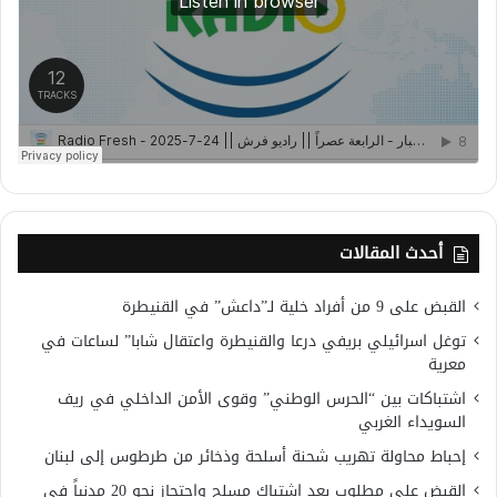
أحدث المقالات
القبض على 9 من أفراد خلية لـ”داعش” في القنيطرة
توغل اسرائيلي بريفي درعا والقنيطرة واعتقال شابا” لساعات في
معرية
اشتباكات بين “الحرس الوطني” وقوى الأمن الداخلي في ريف
السويداء الغربي
إحباط محاولة تهريب شحنة أسلحة وذخائر من طرطوس إلى لبنان
القبض على مطلوب بعد اشتباك مسلح واحتجاز نحو 20 مدنياً في