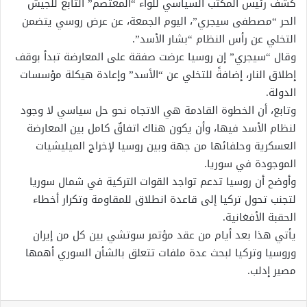
كشف رئيس المكتب السياسي للواء “المعتصم” التابع للجيش
الحر “مصطفى سيجري”، اليوم الجمعة، عن عرض روسي يتضمن
التخلي عن رأس النظام “بشار الأسد”.
وقال “سيجري” إن روسيا عرضت صفقة على المعارضة تبدأ بوقف
إطلاق النار، إضافةً للتخلي عن “الأسد” وإعادة هيكلة مؤسسات
الدولة.
وتابع، أن الخطوة القادمة هي الاتجاه نحو حل سياسي لا وجود
لنظام الأسد فيها، وأن يكون هناك اتفاقٌ كامل بين المعارضة
العسكرية وحلفائها من جهة وبين روسيا لإخراج الميليشيات
الموجودة في سوريا.
وأوضح أن روسيا تدعم تواجد القوات التركية في شمال سوريا
لتجنب تحول تركيا إلى قاعدة انطلاق للمقاومة وتكرار أخطاء
الحقبة الأفغانية.
يأتي هذا بعد أيام من عقد مؤتمر سوتشي بين كل من إيران
وروسيا وتركيا لبحث عدة ملفات تتعلق بالشأن السوري أهمها
مصير إدلب.