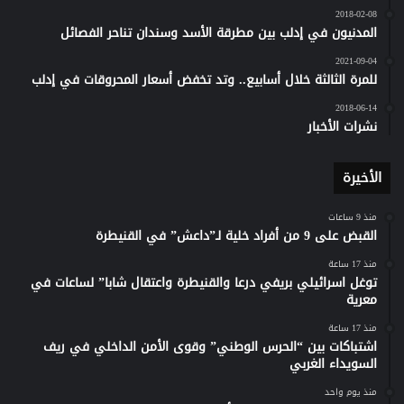
2018-02-08
المدنيون في إدلب بين مطرقة الأسد وسندان تناحر الفصائل
2021-09-04
للمرة الثالثة خلال أسابيع.. وتد تخفض أسعار المحروقات في إدلب
2018-06-14
نشرات الأخبار
الأخيرة
منذ 9 ساعات
القبض على 9 من أفراد خلية لـ”داعش” في القنيطرة
منذ 17 ساعة
توغل اسرائيلي بريفي درعا والقنيطرة واعتقال شابا” لساعات في
معرية
منذ 17 ساعة
اشتباكات بين “الحرس الوطني” وقوى الأمن الداخلي في ريف
السويداء الغربي
منذ يوم واحد