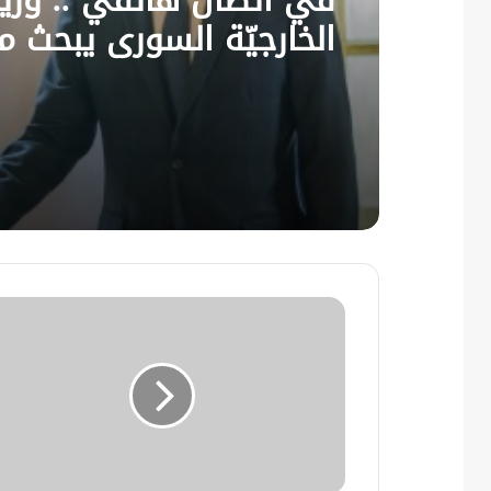
الخارجيّة السوري يبحث م
نظيره الفرنسي آخر التط