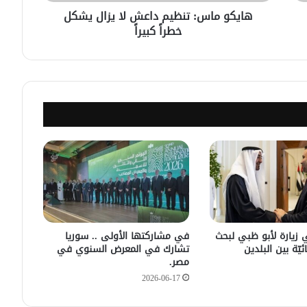
هايكو ماس: تنظيم داعش لا يزال يشكل
خطراً كبيراً
الإحتلال الإسرائيلي يتحرك في جبل
الشيخ غربي دمشق ويبني مستشفى
في قلعة جندل
مصدر أمني: التحقيق مستمر في وفاة
شخص أثناء ملاحقته في دمشق
سليمان عبد الباقي مدير أمن السويداء
يكشف سبب انفجار مركبة على طريق
دمشق
في زيارته الأولى .. الرئيس الفرنسي
يصل إلى سوريا.
 زيارة لأبو ظبي لبحث
في مشاركتها الأولى .. سوريا
ئيّة بين البلدين
تشارك في المعرض السنوي في
مصر.
2026-06-17