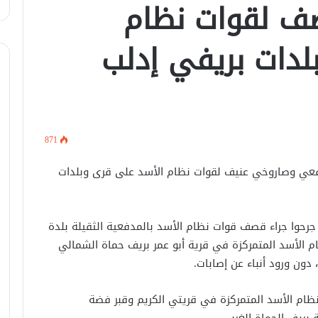
ف لقوات نظام
الرئيس الشرع يستقبل وفد من شركة
زين للاتصالات في القصر الرئاسي.
لدات بريفي إدلب
لبحث العلاقات الثنائيّة .. الرئيس الشرع
يتسقبل وزير الخارجيّة العراقي في
دمشق.
871
لبحث سبل تعزيز التعليم العالي في
سوريا.. الهيئة الألمانيّة تنظم فعاليّة
دفعي وصاروخي عنيف لقوات نظام الأسد على قرى وبلدات
أكادميّة في بلجيكا.
في خطوة لاستئناف تقديم الخدمات
جرحوا جراء قصف قوات نظام الأسد بالمدفعية الثقيلة بلدة
القنصليّة .. أمريكا تمنح الاعتماد القنصلي
للسفارة السوريّة في واشنطن.
م الأسد المتمركزة في قرية أبو عمر بريف حماة الشمالي
 دون ورود أنباء عن إصابات.
الإحتلال الإسرائيلي يستهدف منازل
المدنيين في ريف درعا
ام الأسد المتمركزة في قريتي الكريم وقبر فضة
 بريف الحماة الغربي.