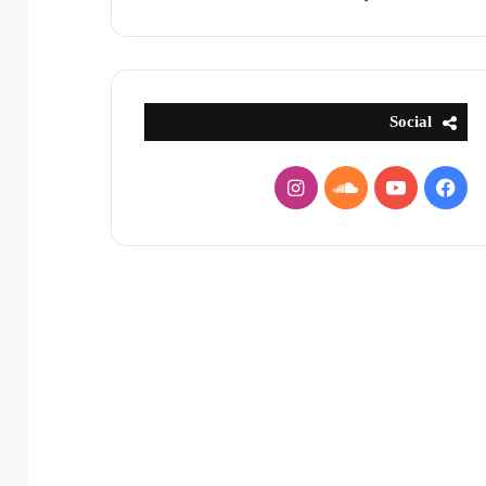
Social
فيسبوك
يوتيوب
ساوند
انستقرام
كلاود