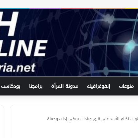
منوعات
إنفوغرافيك
مدونة المرأة
برامجنا
بودكاست
ات نظام الأسد على قرى وبلدات بريفي إدلب وحماة
في اتصال هاتفي .. وزير الخارجيّة
السوري يبحث مع نظيره الفرنسي آخر
التطورات.