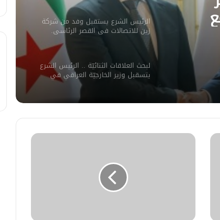
ع
الرئيس الشرع يستقبل وفد من شركة
ورات.
زين للاتصالات في القصر الرئاسي.
لبحث العلاقات الثنائيّة .. الرئيس الشرع
يتسقبل وزير الخارجيّة العراقي في
دمشق.
لبحث سبل تعزيز التعليم العالي في
سوريا.. الهيئة الألمانيّة تنظم فعاليّة
أكادميّة في بلجيكا.
في خطوة لاستئناف تقديم الخدمات
القنصليّة .. أمريكا تمنح الاعتماد القنصلي
للسفارة السوريّة في واشنطن.
الإحتلال الإسرائيلي يستهدف منازل
المدنيين في ريف درعا