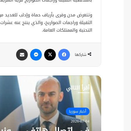
وتتعرض مدن وقرى بأرياف حماة وإدلب للعديد من
الثقيلة وراجمات الصواريخ، والذي ينتج عنه عشرا
التحتية والممتلكات العامة.
فيسبوك
X
ماسنجر
مشاركة عبر البريد
شاركها
أقرأ التالي
أخبار سوريا
2026-07-04
في اتصال هاتفي .. وزير