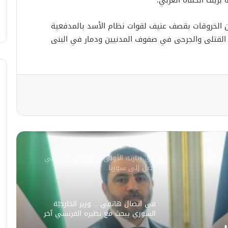
الإحتلال الإسرائيلي يتحرك في جبل
 الخروقات بقصف عنيف لقوات نظام الأسد بالمدفعية
الشيخ غربي دمشق ويبني مستشفى
في قلعة جندل
ت القتلى والجرحى في صفوف المدنيين ودمار في البنى
مصدر أمني: التحقيق مستمر في وفاة
شخص أثناء ملاحقته في دمشق
سليمان عبد الباقي مدير أمن السويداء
يكشف سبب انفجار مركبة على طريق
دمشق
في زيارته الأولى .. الرئيس الفرنسي
يصل إلى سوريا.
في اتصال هاتفي .. وزير الخارجيّة
السوري يبحث مع نظيره الفرنسي آخر
التطورات.