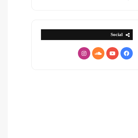
Social
فيسبوك
يوتيوب
ساوند
انستقرام
كلاود