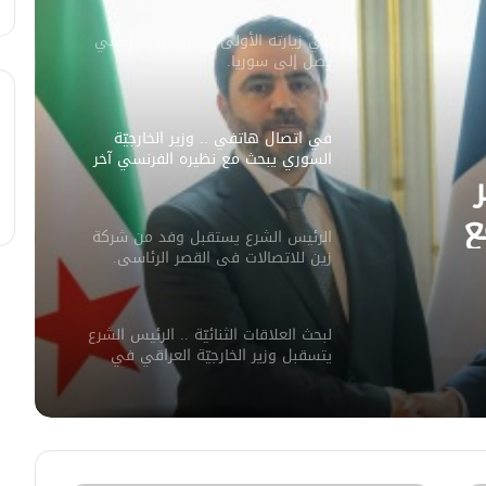
في زيارته الأولى .. الرئيس الفرنسي
يصل إلى سوريا.
في اتصال هاتفي .. وزير الخارجيّة
السوري يبحث مع نظيره الفرنسي آخر
التطورات.
ع
الرئيس الشرع يستقبل وفد من شركة
ورات.
زين للاتصالات في القصر الرئاسي.
لبحث العلاقات الثنائيّة .. الرئيس الشرع
يتسقبل وزير الخارجيّة العراقي في
دمشق.
لبحث سبل تعزيز التعليم العالي في
سوريا.. الهيئة الألمانيّة تنظم فعاليّة
أكادميّة في بلجيكا.