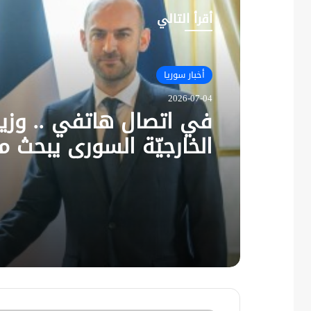
أقرأ التالي
أخبار سوريا
2026-07-04
في اتصال هاتفي .. وزير
الخارجيّة السوري يبحث م
نظيره الفرنسي آخر التط