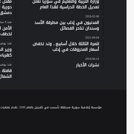
وزارة التربية والتعليم في سوريا تعلن
مقتل ع
تعديل الخطة الدراسية لهذا العام
دورية 
دمشق
2018-02-08
المدنيون في إدلب بين مطرقة الأسد
منذ 8 ساعات
وسندان تناحر الفصائل
الأمن 
لخطف ر
2021-09-04
للمرة الثالثة خلال أسابيع.. وتد تخفض
منذ يومي
أسعار المحروقات في إدلب
وزير ا
كهرباء س
2018-06-14
نشرات الأخبار
منذ يومي
الشمال
مؤسسة إعلامية سورية مستقلة تأسست في كفرنبل بالعام 2103، تقدم تغطيات إخبارية وصحفية متنوعة على مدار الساعة، وتقدم مجموعة من الباقات البرامجية الحوارية والاجتماعية والخدمية، عبر موجة الـ FM والبث المباشر، ومنصاتها المختلفة على السوشيال ميديا.