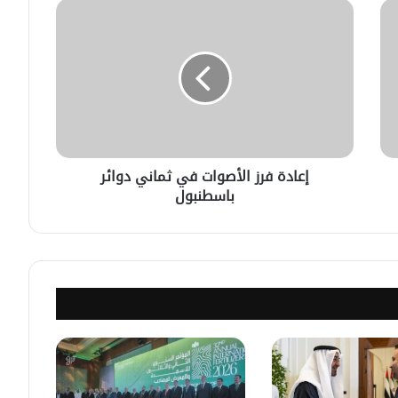
في خطوة لاستئناف تقديم الخدمات
القنصليّة .. أمريكا تمنح الاعتماد القنصلي
للسفارة السوريّة في واشنطن.
الإحتلال الإسرائيلي يستهدف منازل
المدنيين في ريف درعا
إعادة فرز الأصوات في ثماني دوائر
باسطنبول
الإحتلال الإسرائيلي يتحرك في جبل
الشيخ غربي دمشق ويبني مستشفى
في قلعة جندل
مصدر أمني: التحقيق مستمر في وفاة
شخص أثناء ملاحقته في دمشق
سليمان عبد الباقي مدير أمن السويداء
يكشف سبب انفجار مركبة على طريق
دمشق