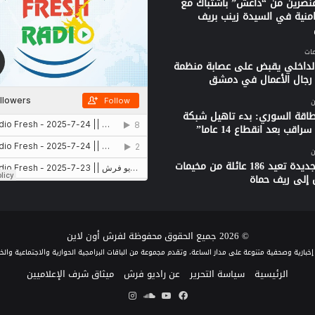
نصرين من “داعش” باشتباك مع
امنية في السيدة زينب بريف
الداخلي يقبض على عصابة منظمة
جال الأعمال في دمشق
ن
لطاقة السوري: بدء تاهيل شبكة
راقب بعد انقطاع 14 عاما”
ن
قافلة جديدة تعيد 186 عائلة من مخيمات
 إلى ريف حماة
© 2026 جميع الحقوق محفوظة لفرش أون لاين
الرئيسية
سياسة التحرير
عن راديو فرش
ميثاق شرف الإعلاميين
فيسبوك
يوتيوب
ساوند
انستقرام
كلاود