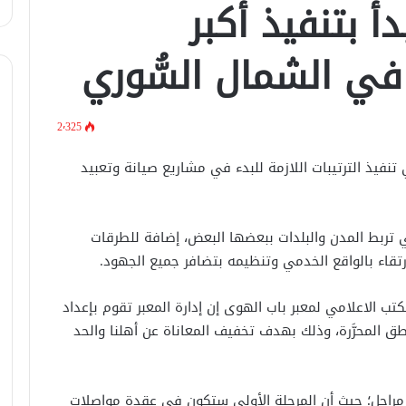
أ بتنفيذ أكبر
في الشمال السُّوري
في اتصال هاتفي .. وزير الخارجيّة
السوري يبحث مع نظيره الفرنسي آخر
2٬325
التطورات.
تنفيذ الترتيبات اللازمة للبدء في مشاريع صيانة وتعبيد
الرئيس الشرع يستقبل وفد من شركة
زين للاتصالات في القصر الرئاسي.
 تربط المدن والبلدات ببعضها البعض، إضافة للطرقات
ارتقاء بالواقع الخدمي وتنظيمه بتضافر جميع الجهود.
لبحث العلاقات الثنائيّة .. الرئيس الشرع
يتسقبل وزير الخارجيّة العراقي في
دمشق.
ب الاعلامي لمعبر باب الهوى إن إدارة المعبر تقوم بإعداد
ق المحرَّرة، وذلك بهدف تخفيف المعاناة عن أهلنا والحد
لبحث سبل تعزيز التعليم العالي في
سوريا.. الهيئة الألمانيّة تنظم فعاليّة
أكادميّة في بلجيكا.
راحل؛ حيث أن المرحلة الأولى ستكون في عقدة مواصلات