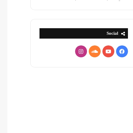
Social
فيسبوك
يوتيوب
ساوند
انستقرام
كلاود