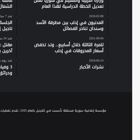
وزارة التربية والتعليم في سوريا تعلن
تعديل الخطة الدراسية لهذا العام
الشمال
2018-02-08
منذ 7 ساعات
المدنيون في إدلب بين مطرقة الأسد
الجلسة
وسندان تناحر الفصائل
تاجيل إص
2021-09-04
منذ 24 ساعة
للمرة الثالثة خلال أسابيع.. وتد تخفض
مقتل ع
أسعار المحروقات في إدلب
آخرين 
2018-06-14
منذ يوم 
نشرات الأخبار
وحرائق
مؤسسة إعلامية سورية مستقلة تأسست في كفرنبل بالعام 2103، تقدم تغطيات إخبارية وصحفية متنوعة على مدار الساعة، وتقدم مجموعة من الباقات البرامجية الحوارية والاجتماعية والخدمية، عبر موجة الـ FM والبث المباشر، ومنصاتها المختلفة على السوشيال ميديا.