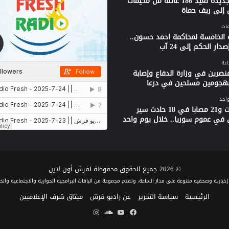
قافلة جديدة تعيد 186 عائلة من مخيمات
 إلى ريف حماة
 الخامسة لمحاكمة احمد حسون..
دار الحكم إلى 24 آب
نصرين في وزارة الدفاع وإصابة
بهجومين مسلحين في درعا
واحد
3 وفيات و21 مصابا في 18 حادث سير
 في عموم سوريا.. خلال يوم واحد
© 2026 جميع الحقوق محفوظة لفرش أون لاين
الرئيسية
سياسة التحرير
عن راديو فرش
ميثاق شرف الإعلاميين
فيسبوك
يوتيوب
ساوند
انستقرام
كلاود