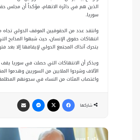
الذين هم في دائرة الاتهام، مؤكداً أن مجلس حقو
سوريا.
وانتقد عدد من الحقوقيين الموقف الدولي تجاه م
انتهاكات حقوق الإنسان، حيث شبهوا المذابح التي
يتحرك آنذاك المجتمع الدولي لإيقافها إلا بعد فت
ويذكر أن الانتهاكات التي حصلت في سوريا يقف خل
الآلاف وشردوا الملايين من السوريين وهدموا الم
واغتصاب المئات من النساء في سجونهم المظلمة
فيسبوك
X
ماسنجر
مشاركة عبر البريد
شاركها