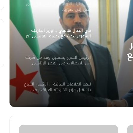
في زيارته الأولى .. الرئيس الفرنسي
يصل إلى سوريا.
في اتصال هاتفي .. وزير الخارجيّة
السوري يبحث مع نظيره الفرنسي آخر
التطورات.
ع
الرئيس الشرع يستقبل وفد من شركة
ورات.
زين للاتصالات في القصر الرئاسي.
لبحث العلاقات الثنائيّة .. الرئيس الشرع
يتسقبل وزير الخارجيّة العراقي في
دمشق.
لبحث سبل تعزيز التعليم العالي في
سوريا.. الهيئة الألمانيّة تنظم فعاليّة
أكادميّة في بلجيكا.