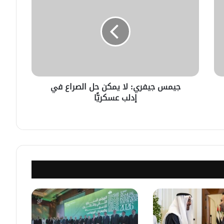
في خطوة لاستئناف تقديم الخدمات
القنصليّة .. أمريكا تمنح الاعتماد القنصلي
للسفارة السوريّة في واشنطن.
الإحتلال الإسرائيلي يستهدف منازل
المدنيين في ريف درعا
جيمس جيفري: لا يمكن حل الصراع في
إدلب عسكريًّا
الإحتلال الإسرائيلي يتحرك في جبل
الشيخ غربي دمشق ويبني مستشفى
في قلعة جندل
مصدر أمني: التحقيق مستمر في وفاة
شخص أثناء ملاحقته في دمشق
سليمان عبد الباقي مدير أمن السويداء
يكشف سبب انفجار مركبة على طريق
دمشق