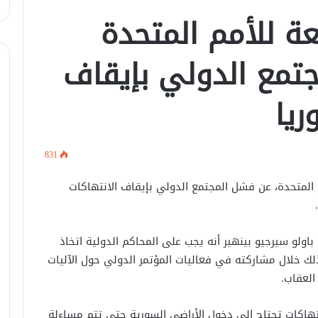
عة للأمم المتحدة
تمع الدولي بإيقاف
في اتصال هاتفي .. وزير الخارجيّة
السوري يبحث مع نظيره الفرنسي آخر
التطورات.
ريا
الرئيس الشرع يستقبل وفد من شركة
زين للاتصالات في القصر الرئاسي.
831
م المتحدة، عن فشل المجتمع الدولي بإيقاف الانتهاكات
لبحث العلاقات الثنائيّة .. الرئيس الشرع
يتسقبل وزير الخارجيّة العراقي في
دمشق.
باولو سيرجيو بينهير أنه يجب على المحاكم الدولية اتخاذ
لبحث سبل تعزيز التعليم العالي في
لك خلال مشاركته في فعاليات المؤتمر الدولي حول الآليات
سوريا.. الهيئة الألمانيّة تنظم فعاليّة
العقاب.
أكادميّة في بلجيكا.
نتهاكات تحتاج إلى دخول الأراضي السورية حتى تتم مساءلة