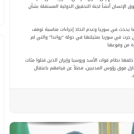
في خطوة لاستئناف تقديم الخدمات
ق الإنسان أنشأ لجنة التحقيق الدولية المستقلة بشأن
القنصليّة .. أمريكا تمنح الاعتماد القنصلي
للسفارة السوريّة في واشنطن.
ا يحدث في سوريا وعدم اتخاذ إجراءات مناسبة توقف
الإحتلال الإسرائيلي يستهدف منازل
المدنيين في ريف درعا
 جرت في سوريا بمثيلتها في دولة “رواندا” والتي لم
رة من وقوعها
الإحتلال الإسرائيلي يتحرك في جبل
فها نظام قوات الأسد وروسيا وإيران الذين قتلوا مئات
الشيخ غربي دمشق ويبني مستشفى
في قلعة جندل
نازل فوق رؤوس المدنيين، فضلاً عن قيامهم باعتقال
.
مصدر أمني: التحقيق مستمر في وفاة
شخص أثناء ملاحقته في دمشق
سليمان عبد الباقي مدير أمن السويداء
يكشف سبب انفجار مركبة على طريق
دمشق