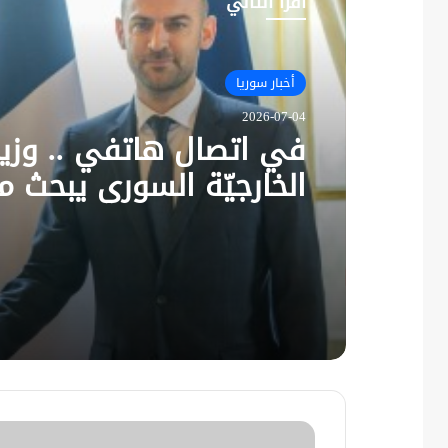
أقرأ التالي
أخبار سوريا
2026-07-04
في اتصال هاتفي .. وزير
الخارجيّة السوري يبحث م
نظيره الفرنسي آخر التط