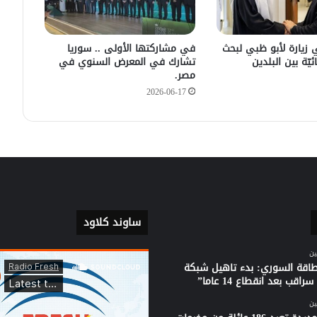
في زيارته الأولى .. الرئيس الفرنسي
يصل إلى سوريا.
 زيارة لأبو ظبي لبحث
في مشاركتها الأولى .. سوريا
ئيّة بين البلدين
تشارك في المعرض السنوي في
مصر.
2026-06-17
ساوند كلاود
ين
لطاقة السوري: بدء تاهيل شبكة
راقب بعد انقطاع 14 عاما”
ين