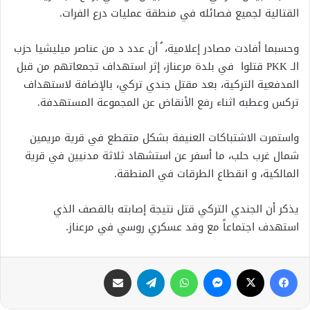
القتالية لجميع فصائله في منطقة عمليات درع الفرات.
وحسبما أفادت مصادر إعلامية، ُ أن عدد د من عناصر ميليشيا حزب
الـ PKK قتلوا في بلدة مرعناز، إثر استهداف تجمعاتهم من قبل
المدفعية التركية، بعد مقتل جندي تركي، بالإضافة لاستهداف
تركس وعطبه اثناء رفع الأنقاض عن المجموعة المستهدفة.
واستمرت الاشتباكات العنيفة بشكل متقطع في قرية مريمين
شمال غرب حلب، ما أسفر عن استشهاد ثلاثة مدنيين في قرية
المالكية، و انقطاع الطرقات في المنطقة.
يذكر أن الجندي التركي قتل نتيجة إصابته بالقصف الذي
استهدف اجتماعاً مع وفد عسكري روسي في مرعناز.
فيسبوك
X
ماسنجر
واتساب
تيلقرام
مشاركة عبر البريد