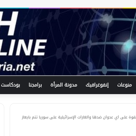
منوعات
إنفوغرافيك
مدونة المرأة
برامجنا
بودكاست
بقوة على اي عدوان ضدها والغارات الإسرائيلية على سوريا تتم بايعاز
في اتصال هاتفي .. وزير الخارجيّة