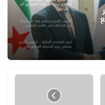
السوري يبحث مع نظيره الفرنسي آخر
التطورات.
ع
الرئيس الشرع يستقبل وفد من شركة
ورات.
زين للاتصالات في القصر الرئاسي.
لبحث العلاقات الثنائيّة .. الرئيس الشرع
يتسقبل وزير الخارجيّة العراقي في
دمشق.
لبحث سبل تعزيز التعليم العالي في
سوريا.. الهيئة الألمانيّة تنظم فعاليّة
أكادميّة في بلجيكا.
في خطوة لاستئناف تقديم الخدمات
القنصليّة .. أمريكا تمنح الاعتماد القنصلي
للسفارة السوريّة في واشنطن.