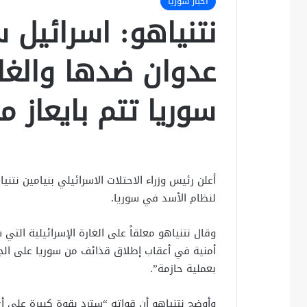
أخبار سوريا
نتنياهو: اسرائيل 
عدوان ضدها والغار
سوريا تتم بايعاز م
أعلن رئيس وزراء الاحتلات الاسرائيلي بنيامين نتن
لنظام الأسد في سوريا.
وقال نتنياهو معلقاً على الغارة الإسرائيلية الت
أمنية في أعقاب إطلاق قذائف من سوريا على الجول
بعملية حازمة”.
وأوضح نتنياهو أن قواته “سترد بقوة كبيرة على