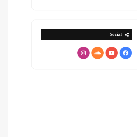
Social
فيسبوك
يوتيوب
ساوند
انستقرام
كلاود