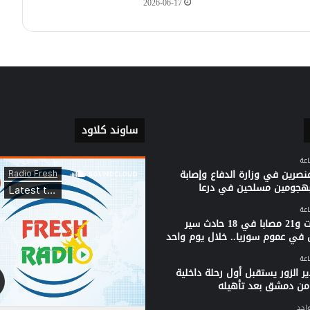
2026-06-17
ساوند كلاود
نصرين في وزارة الدفاع وإصابة
بهجومين مسلحين في درعا
3 وفيات و21 مصابا في 18 حادث سير
 في عموم سوريا.. خلال يوم واحد
ر الزور يستقبل أول رحلة داخلية
من دمشق بعد تأهيله
واحد