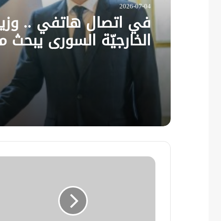
2026-07-04
في اتصال هاتفي .. وزير
الخارجيّة السوري يبحث م
نظيره الفرنسي آخر التط