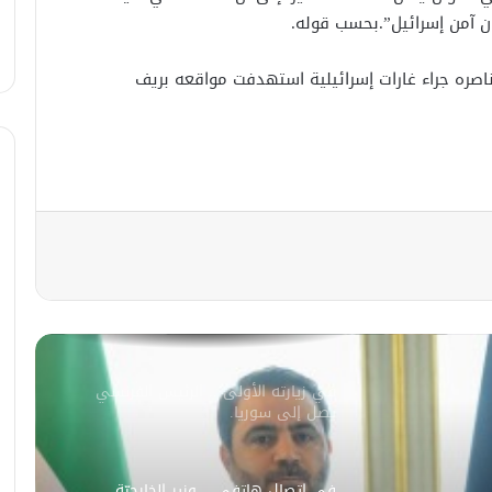
المدنيين في ريف درعا
 آمن إسرائيل”.بحسب قوله.
اصره جراء غارات إسرائيلية استهدفت مواقعه بريف
الإحتلال الإسرائيلي يتحرك في جبل
الشيخ غربي دمشق ويبني مستشفى
في قلعة جندل
مصدر أمني: التحقيق مستمر في وفاة
شخص أثناء ملاحقته في دمشق
سليمان عبد الباقي مدير أمن السويداء
يكشف سبب انفجار مركبة على طريق
دمشق
في زيارته الأولى .. الرئيس الفرنسي
يصل إلى سوريا.
في اتصال هاتفي .. وزير الخارجيّة