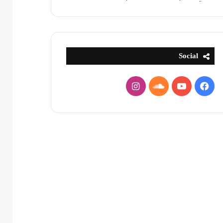
Social
فيسبوك
يوتيوب
ساوند
انستقرام
كلاود