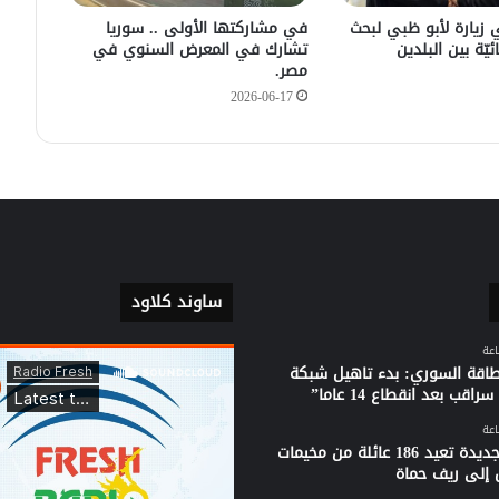
في زيارته الأولى .. الرئيس الفرنسي
يصل إلى سوريا.
 زيارة لأبو ظبي لبحث
في مشاركتها الأولى .. سوريا
ئيّة بين البلدين
تشارك في المعرض السنوي في
مصر.
2026-06-17
ساوند كلاود
لطاقة السوري: بدء تاهيل شبكة
راقب بعد انقطاع 14 عاما”
قافلة جديدة تعيد 186 عائلة من مخيمات
 إلى ريف حماة