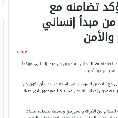
ؤكد تضامنه مع
 من مبدأ إنساني
في اتصال هاتفي .. وزير الخارجيّة
السوري يبحث مع نظيره الفرنسي آخر
التطورات.
 والأمن
الرئيس الشرع يستقبل وفد من شركة
زين للاتصالات في القصر الرئاسي.
1٬236
، تضامنه مع اللاجئين السوريين من مبدأ إنساني، مؤكداً
لبحث العلاقات الثنائيّة .. الرئيس الشرع
السياسية والأمنية.
يتسقبل وزير الخارجيّة العراقي في
دمشق.
اطي مع اللاجئين السوريين في إسطنبول يجب أن يكون من
لبحث سبل تعزيز التعليم العالي في
لذين يتعمّدون إحداث القلاقل في تركيا معروفون لأي جهة
سوريا.. الهيئة الألمانيّة تنظم فعاليّة
أكادميّة في بلجيكا.
ت الصدام بين الأتراك والسوريين وتسببت بتحطيم محلات
في خطوة لاستئناف تقديم الخدمات
از الأمني التركي أنها لم تحدث كما تناقلها البعض،