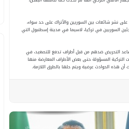
القنصليّة .. أمريكا تمنح الاعتماد القنصلي
للسفارة السوريّة في واشنطن.
لى نشر شائعات بين السوريين والأتراك على حد سواء،
الإحتلال الإسرائيلي يستهدف منازل
المدنيين في ريف درعا
جئين السوريين في تركيا، لاسيما في مدينة إسطنبول التي
الإحتلال الإسرائيلي يتحرك في جبل
عد التحريض ضدهم من قبل أطراف تدفع للتصعيد، في
الشيخ غربي دمشق ويبني مستشفى
في قلعة جندل
ت التركية المسؤولة حتى بعض الأطراف المعارضة منها
 أن هذه الحوادث عرضية ويتم حلها بالطرق اللازمة.
مصدر أمني: التحقيق مستمر في وفاة
شخص أثناء ملاحقته في دمشق
سليمان عبد الباقي مدير أمن السويداء
يكشف سبب انفجار مركبة على طريق
دمشق
في زيارته الأولى .. الرئيس الفرنسي