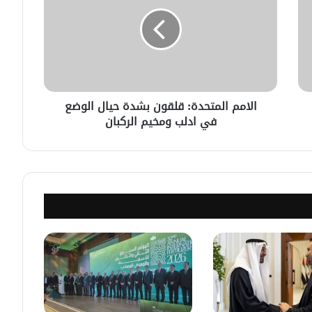
القنصليّة .. أمريكا تمنح الاعتماد القنصلي
للسفارة السوريّة في واشنطن.
الإحتلال الإسرائيلي يستهدف منازل
المدنيين في ريف درعا
الامم المتحدة: قلقون بشدة حيال الوضع
في ادلب ومخيم الركبان
الإحتلال الإسرائيلي يتحرك في جبل
الشيخ غربي دمشق ويبني مستشفى
في قلعة جندل
مصدر أمني: التحقيق مستمر في وفاة
شخص أثناء ملاحقته في دمشق
سليمان عبد الباقي مدير أمن السويداء
يكشف سبب انفجار مركبة على طريق
دمشق