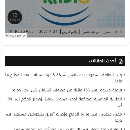
أحدث المقالات
وزير الطاقة السوري: بدء تاهيل شبكة كهرباء سراقب بعد انقطاع 14
عاما”
قافلة جديدة تعيد 186 عائلة من مخيمات الشمال إلى ريف حماة
الجلسة الخامسة لمحاكمة احمد حسون.. تاجيل إصدار الحكم إلى 24
آب
مقتل عنصرين في وزارة الدفاع وإصابة آخرين بهجومين مسلحين في
درعا
3 وفيات و21 مصابا في 18 حادث سير وحرائق في عموم سوريا..