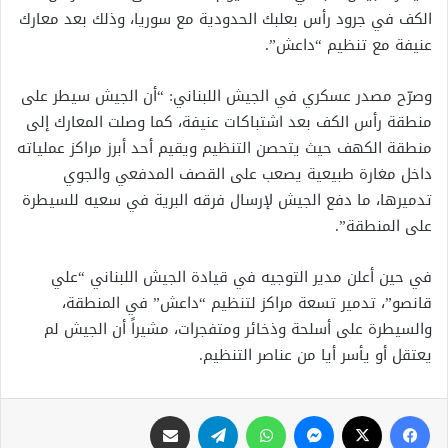
الكف في جرود رأس بعلبك الحدودية مع سوريا، وذلك بعد معارك
عنيفة مع تنظيم “داعش”.
وصرّح مصدر عسكري في الجيش اللبناني: “أن الجيش سيطر على
منطقة رأس الكف بعد اشتباكات عنيفة، كما وصلت المعارك إلى
منطقة الكهف حيث يتحصن التنظيم ويقيم أحد أبرز مراكز عملياته
داخل مغارة طبيعية يصعب على القصف المدفعي والجوي
تدميرها، ما دفع الجيش لإرسال فرقه البرية في سعيه للسيطرة
على المنطقة”.
في حين أعلن مدير التوجيه في قيادة الجيش اللبناني “علي
قانصو”، تدمير تسعة مراكز لتنظيم “داعش” في المنطقة،
والسيطرة على أسلحة وذخائر ومتفجرات، مشيراً أن الجيش لم
يعتقل أو يأسر أيا من عناصر التنظيم.
فيسبوك
X
ماسنجر
واتساب
تيلقرام
مشاركة عبر البريد