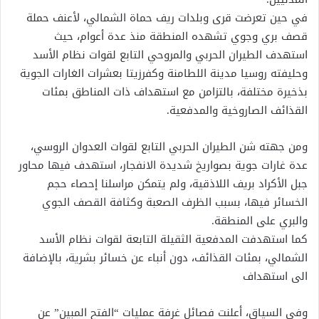
في حين تعرضت قرى وبلدات ريف حماة الشمالي، لأعنف حملة
قصف بري وجوي تشهده المنطقة منذ عدة أعوام، حيث
استهدف الطيران الحربي والمروحي التابع لقوات نظام الأسد
وحليفته روسيا مدينة اللطامنة وكفرزيتا بعشرات الغارات الجوية
بذخيرة مختلفة، بالتزامن مع استهداف ذات المناطق بمئات
القذائف الصاروخية والمدفعية.
ومن جهته شن الطيران الحربي التابع لقوات العدوان الروسي،
عدة غارات جوية بصواريخ شديدة الانفجار، استهدف فيها محاور
جبل الأكراد بريف اللاذقية، ولم يتمكن مراسلنا إحصاء حجم
الخسائر فيها، بسبب الظرف الصعبة وكثافة القصف الجوي
والبري على المنطقة.
كما استهدفت المدفعية الثقيلة التابعة لقوات نظام الأسد
الشمالي، بمئات القذائف، دون أنباء عن خسائر بشرية، بالإضافة
الى استهداف
وفي السياق، أعلنت فصائل غرفة عمليات “الفتح المبين” عن