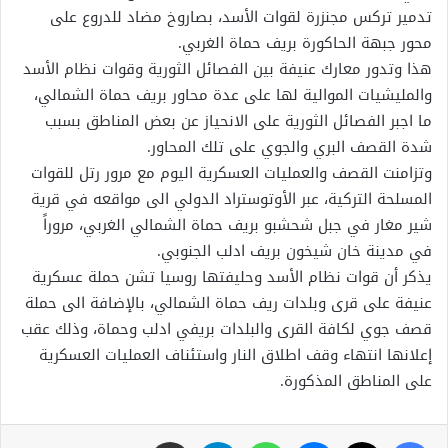
تدمير تركس مجنزرة لقوات الأسد، بصاروخ مضاد للدروع على
محور جبهة الحاكورة بريف حماة الغربي.
هذا وتدور معارك عنيفة بين الفصائل الثورية وقوات نظام الأسد
والمليشيات الموالية لها على عدة محاور بريف حماة الشمالي،
ما اجبر الفصائل الثورية على الانحياز عن بعض المناطق بسبب
شدة القصف البري والجوي على تلك المحاور.
وتزامنت القصف والعمليات العسكرية اليوم مع مرور رتل للقوات
المسلحة التركية، عبر الأوتوستراد الدولي الى مواقعه في قرية
شير مغار في جبل شحشبو بريف حماة الشمالي الغربي، مروراً
في مدينة خان شيخون بريف ادلب الجنوبي.
يذكر أن قوات نظام الأسد وحليفتها روسيا تشن حملة عسكرية
عنيفة على قرى وبلدات ريف حماة الشمالي، بالإضافة الى حملة
قصف جوي لكافة القرى والبلدات بريفي ادلب وحماة، وذلك عقب
إعلانها انتهاء وقف اطلاق النار واستئناف العمليات العسكرية
على المناطق المذكورة.
فيسبوك
X
ماسنجر
واتساب
تيلقرام
مشاركة عبر البريد