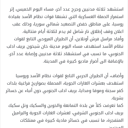
استشهد ثلاثة مدنيين وجرح عدد آخر، مساء اليوم الخميس، إثر
استمرار الحملة العسكرية التي تشنها قوات نظام الأسد بقيادة
روسيا، على مناطق خفض التصعيد شمالي سوريا، وذلك عقب
اعلان وقف إطلاق نار شامل لم يدم لثلاثة أيام متتالية.
وأفاد مراسل فرش أونلاين، أن الطيران المروحي التابع لقوات
نظام الأسد استهدف مساء اليوم مدينة خان شيخون بريف ادلب
الجنوبي، ما تسبب في استشهاد ثلاثة مدنيين وإصابة عدد آخر،
بالإضافة الى أضرار ماديو كبيرة في المدينة.
وأضاف، أن الطيران الحربي التابع لقوات نظام الأسد وروسيا
استهدف بعشرات الغارات الجوية، المحملة بصواريخ فراغية بلدات
كفر سجنة وموقا ومدايا، بريف ادلب الجنوبي دون أنباء عن خسائر
بشرية.
كما تعرضت كلاً من بلدة التمانعة والخوين والسكيك وتل سكيك
بريف ادلب الجنوبي الشرقي، لعشرات الغارات الجوية والبراميل
المتفجرة، ما تسبب في خسائر مادية كبيرة في ممتلكات
المدنيين.