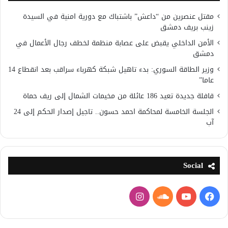
مقتل عنصرين من “داعش” باشتباك مع دورية امنية في السيدة
زينب بريف دمشق
الأمن الداخلي يقبض على عصابة منظمة لخطف رجال الأعمال في
دمشق
وزير الطاقة السوري: بدء تاهيل شبكة كهرباء سراقب بعد انقطاع 14
عاما”
قافلة جديدة تعيد 186 عائلة من مخيمات الشمال إلى ريف حماة
الجلسة الخامسة لمحاكمة احمد حسون.. تاجيل إصدار الحكم إلى 24
آب
Social
فيسبوك
يوتيوب
ساوند
انستقرام
كلاود