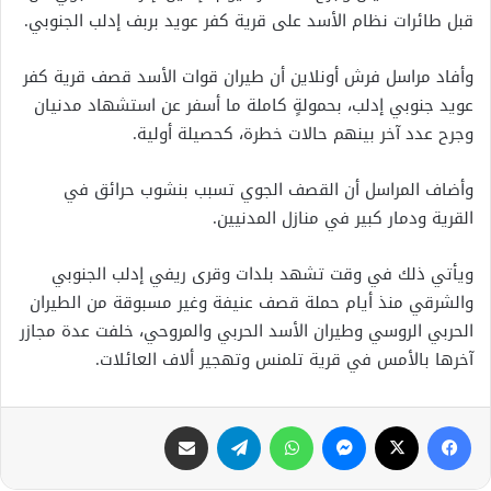
قبل طائرات نظام الأسد على قرية كفر عويد بربف إدلب الجنوبي.
وأفاد مراسل فرش أونلاين أن طيران قوات الأسد قصف قرية كفر
عويد جنوبي إدلب، بحمولةٍ كاملة ما أسفر عن استشهاد مدنيان
وجرح عدد آخر بينهم حالات خطرة، كحصيلة أولية.
وأضاف المراسل أن القصف الجوي تسبب بنشوب حرائق في
القرية ودمار كبير في منازل المدنيين.
ويأتي ذلك في وقت تشهد بلدات وقرى ريفي إدلب الجنوبي
والشرقي منذ أيام حملة قصف عنيفة وغير مسبوقة من الطيران
الحربي الروسي وطيران الأسد الحربي والمروحي، خلفت عدة مجازر
آخرها بالأمس في قرية تلمنس وتهجير ألاف العائلات.
فيسبوك
X
ماسنجر
واتساب
تيلقرام
مشاركة عبر البريد