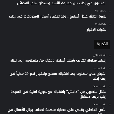
المدنيون في إدلب بين مطرقة الأسد وسندان تناحر الفصائل
2021-09-04
للمرة الثالثة خلال أسابيع.. وتد تخفض أسعار المحروقات في إدلب
2018-06-14
نشرات الأخبار
الأخيرة
منذ 5 دقائق
إحباط محاولة تهريب شحنة أسلحة وذخائر من طرطوس إلى لبنان
منذ 5 ساعات
القبض على مطلوب بعد اشتباك مسلح واحتجاز نحو 20 مدنياً في
ريف إدلب
منذ 11 ساعة
مقتل عنصرين من “داعش” باشتباك مع دورية امنية في السيدة
زينب بريف دمشق
منذ 11 ساعة
الأمن الداخلي يقبض على عصابة منظمة لخطف رجال الأعمال في