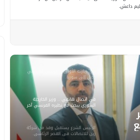
ظيم داعش.
مصدر أمني: التحقيق مستمر في وفاة
شخص أثناء ملاحقته في دمشق
سليمان عبد الباقي مدير أمن السويداء
يكشف سبب انفجار مركبة على طريق
دمشق
في زيارته الأولى .. الرئيس الفرنسي
يصل إلى سوريا.
في اتصال هاتفي .. وزير الخارجيّة
السوري يبحث مع نظيره الفرنسي آخر
التطورات.
ع
الرئيس الشرع يستقبل وفد من شركة
ورات.
زين للاتصالات في القصر الرئاسي.