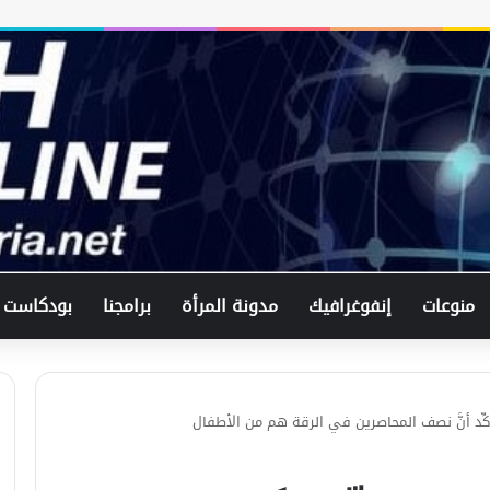
منوعات
إنفوغرافيك
مدونة المرأة
برامجنا
بودكاست
في اتصال هاتفي .. وزير الخارجيّة
السوري يبحث مع نظيره الفرنسي آخر
التطورات.
ِد أنَّ نصف المحاصرين في الرقة هم من الأطفال
الرئيس الشرع يستقبل وفد من شركة
زين للاتصالات في القصر الرئاسي.