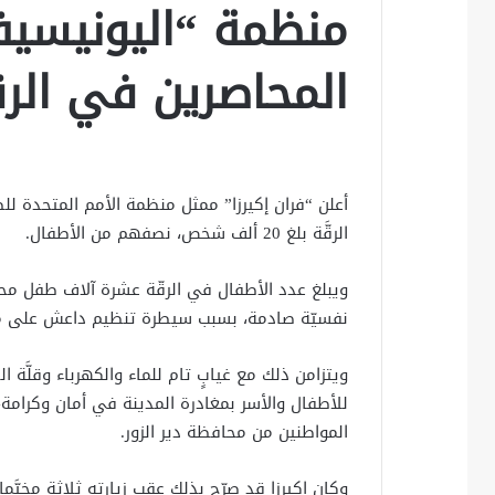
منظمة “اليونيسيف”
المحاصرين في الر
أعلن “فران إكيرزا” ممثل منظمة الأمم المتحدة لل
الرقَّة بلغ 20 ألف شخص، نصفهم من الأطفال.
ويبلغ عدد الأطفال في الرقّة عشرة آلاف طفل م
نفسيّة صادمة، بسبب سيطرة تنظيم داعش على مدينت
ويتزامن ذلك مع غيابٍ تام للماء والكهرباء وقلَّة
للأطفال والأسر بمغادرة المدينة في أمان وكرامة، ك
المواطنين من محافظة دير الزور.
وكان إكيرزا قد صرّح بذلك عقب زيارته ثلاثة مخيَّ