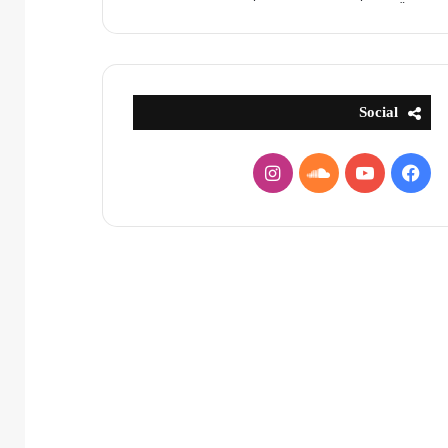
Social
فيسبوك
يوتيوب
ساوند
انستقرام
كلاود