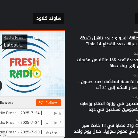
ساوند كلاود
لطاقة السوري: بدء تاهيل شبكة
راقب بعد انقطاع 14 عاما”
قافلة جديدة تعيد 186 عائلة من مخيمات
 إلى ريف حماة
 الخامسة لمحاكمة احمد حسون..
دار الحكم إلى 24 آب
واحد
نصرين في وزارة الدفاع وإصابة
بهجومين مسلحين في درعا
ن
3 وفيات و21 مصابا في 18 حادث سير
 في عموم سوريا.. خلال يوم واحد