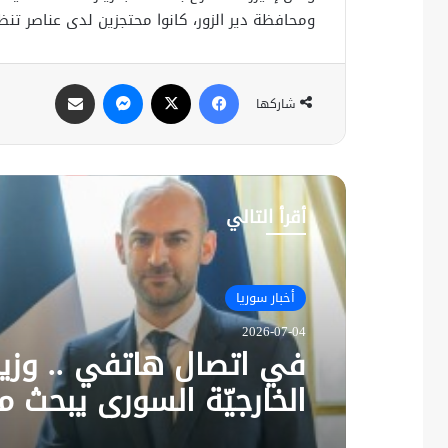
ومحافظة دير الزور، كانوا محتجزين لدى عناصر تن
فيسبوك
X
ماسنجر
مشاركة عبر البريد
شاركها
أقرأ التالي
أخبار سوريا
2026-07-04
في اتصال هاتفي .. وزير
الخارجيّة السوري يبحث م
نظيره الفرنسي آخر التط