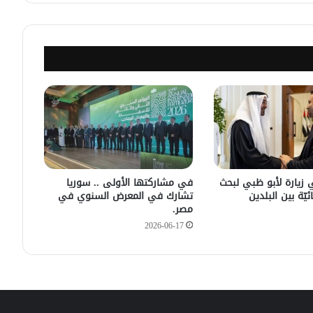
في قلعة جندل
مصدر أمني: التحقيق مستمر في وفاة
شخص أثناء ملاحقته في دمشق
سليمان عبد الباقي مدير أمن السويداء
يكشف سبب انفجار مركبة على طريق
دمشق
في زيارته الأولى .. الرئيس الفرنسي
يصل إلى سوريا.
 زيارة لأبو ظبي لبحث
في مشاركتها الأولى .. سوريا
ئيّة بين البلدين
تشارك في المعرض السنوي في
مصر.
2026-06-17